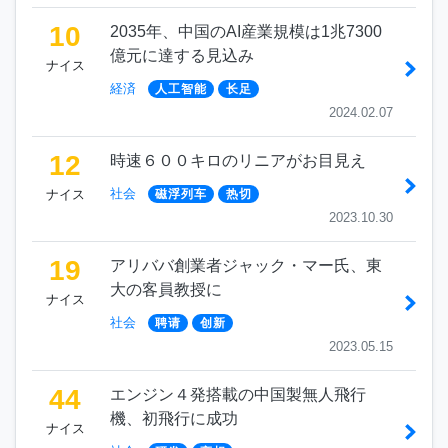
10
2035年、中国のAI産業規模は1兆7300
億元に達する見込み
ナイス
経済
人工智能
长足
2024.02.07
12
時速６００キロのリニアがお目見え
社会
ナイス
磁浮列车
热切
2023.10.30
19
アリババ創業者ジャック・マー氏、東
大の客員教授に
ナイス
社会
聘请
创新
2023.05.15
44
エンジン４発搭載の中国製無人飛行
機、初飛行に成功
ナイス