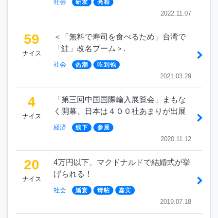
社会
研发
亮相
2022.11.07
59
＜「無料で寿司を食べるため」台湾で
「鮭」改名ブーム＞.
ナイス
社会
热潮
吃到饱
2021.03.29
4
「第三回中国国際輸入展覧会」まもな
く開幕、日本は４００社あまりが出展
ナイス
経済
线下
参展
2020.11.12
20
4万円以下、マクドナルドで結婚式が挙
げられる！
ナイス
社会
婚宴
请帖
嘉宾
2019.07.18