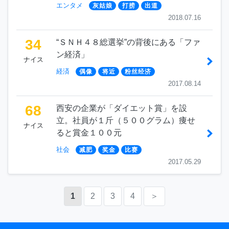
エンタメ
灰姑娘
打捞
出道
2018.07.16
34
“ＳＮＨ４８総選挙”の背後にある「ファ
ン経済」
ナイス
経済
偶像
将近
粉丝经济
2017.08.14
68
西安の企業が「ダイエット賞」を設
立。社員が１斤（５００グラム）痩せ
ナイス
ると賞金１００元
社会
减肥
奖金
比赛
2017.05.29
1
2
3
4
＞