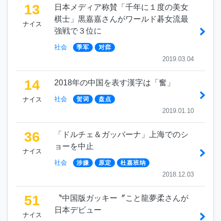
13
日本メディア称賛「千年に１度の美女
棋士」黒嘉嘉さんがワールド碁女流最
ナイス
強戦で３位に
社会
季军
对弈
2019.03.04
14
2018年の中国を表す漢字は「奮」
社会
ナイス
贺词
盘点
2019.01.10
36
「ドルチェ＆ガッバーナ」上海でのシ
ョーを中止
ナイス
社会
涉嫌
原定
杜嘉班纳
2018.12.03
51
〝中国版ガッキー〞こと龍夢柔さんが
日本デビュー
ナイス