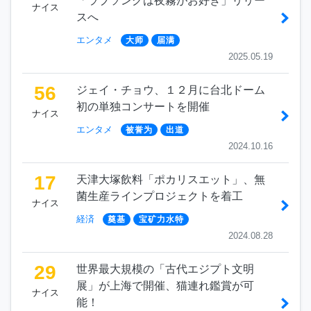
「ラブソングは夜霧がお好き」リリー
ナイス
スへ
エンタメ
大师
届满
2025.05.19
56
ジェイ・チョウ、１２月に台北ドーム
初の単独コンサートを開催
ナイス
エンタメ
被誉为
出道
2024.10.16
17
天津大塚飲料「ポカリスエット」、無
菌生産ラインプロジェクトを着工
ナイス
経済
奠基
宝矿力水特
2024.08.28
29
世界最大規模の「古代エジプト文明
展」が上海で開催、猫連れ鑑賞が可
ナイス
能！