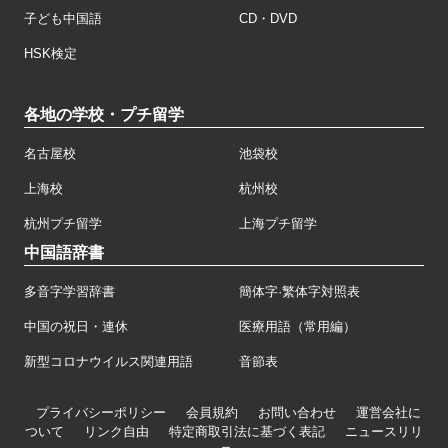
子ども中国語
CD・DVD
HSK検定
各地の学校・プチ留学
名古屋校
池袋校
上海校
杭州校
杭州プチ留学
上海プチ留学
中国語辞書
多音字学習辞書
簡体字·繁体字対照表
中国の祝日・連休
医療用語（常用編）
新型コロナウイルス関連用語
音節表
プライバシーポリシー
会員規約
お問い合わせ
運営会社に
ついて
リンク自由
特定商取引法に基づく表記
ニュースリリ