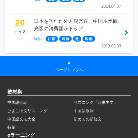
2014.04.07
20
日本を訪れた外人観光客、中国本土観
光客の消費額がトップ
ナイス
経済
住宿
居首
赴
购物
2013.05.03
▲
ページトップへ
教材集
中国語会話
リスニング「時事中文」
ひよこ中文リスニング
中国語歌詞
中国語文法大全
初めての超短文
特集
eラーニング