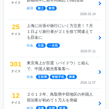
節期間中に前年同期比で6割増加
ナイス
経済
随之
散客
2026.01.14
25
上海に出張や旅行にいく方注意！７月
１日より旅行者がゴミを捨て間違えて
ナイス
も罰金に
社会
垃圾
一次性
2019.07.11
301
東京海上が百度（バイドウ）と組ん
で、中国人観光客集客へ
ナイス
社会
互联网
智能手机
搜索
2016.11.07
12
２０１３年、鳥取県中部地区の外国人
宿泊客が初めて１万人を突破
ナイス
経済
连接
住宿
贬值