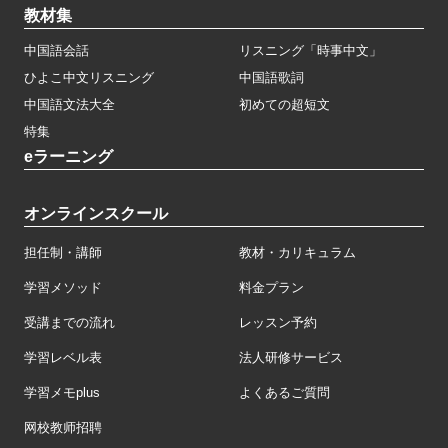
教材集
中国語会話
リスニング「時事中文」
ひよこ中文リスニング
中国語歌詞
中国語文法大全
初めての超短文
特集
eラーニング
オンラインスクール
担任制・講師
教材・カリキュラム
学習メソッド
料金プラン
受講までの流れ
レッスン予約
学習レベル表
法人研修サービス
学習メモplus
よくあるご質問
网校教师招聘