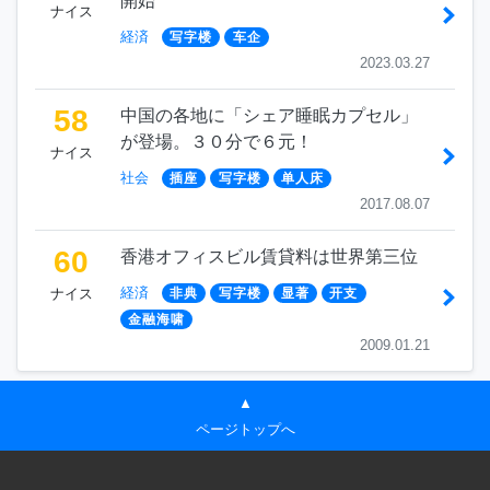
開始
ナイス
経済
写字楼
车企
2023.03.27
58
中国の各地に「シェア睡眠カプセル」
が登場。３０分で６元！
ナイス
社会
插座
写字楼
单人床
2017.08.07
60
香港オフィスビル賃貸料は世界第三位
経済
ナイス
非典
写字楼
显著
开支
金融海啸
2009.01.21
▲
ページトップへ