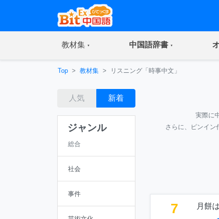
(current)
(current)
教材集
中国語辞書
Top
教材集
リスニング「時事中文」
人気
新着
実際に
ジャンル
さらに、ピンイン
総合
社会
事件
7
月餅
芸術文化