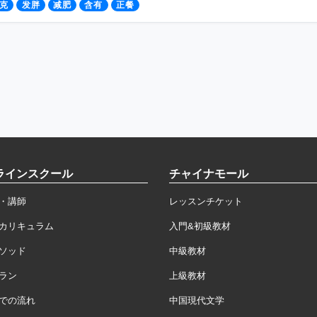
克
发胖
减肥
含有
正餐
ラインスクール
チャイナモール
・講師
レッスンチケット
カリキュラム
入門&初級教材
ソッド
中級教材
ラン
上級教材
での流れ
中国現代文学