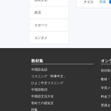
社会
ナイス
経済
スポーツ
エンタメ
教材集
オン
中国語会話
担任制
リスニング「時事中文」
教材・
ひよこ中文リスニング
学習メ
中国語歌詞
中国語文法大全
料金プ
初めての超短文
受講ま
特集