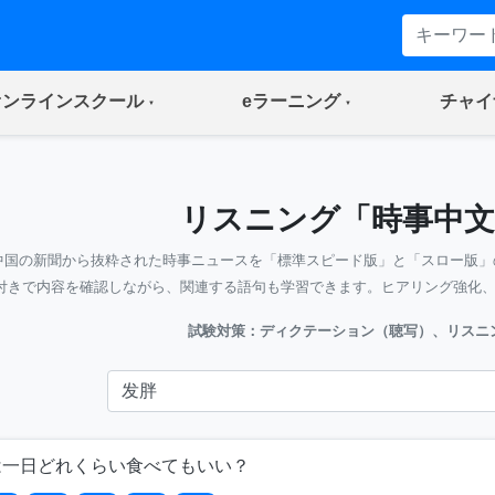
(current)
(current)
オンラインスクール
eラーニング
チャイ
リスニング「時事中文
中国の新聞から抜粋された時事ニュースを「標準スピード版」と「スロー版」
付きで内容を確認しながら、関連する語句も学習できます。ヒアリング強化
試験対策：ディクテーション（聴写）、リスニ
は一日どれくらい食べてもいい？