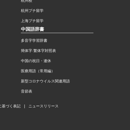
杭州校
杭州プチ留学
上海プチ留学
中国語辞書
多音字学習辞書
簡体字·繁体字対照表
中国の祝日・連休
医療用語（常用編）
新型コロナウイルス関連用語
音節表
に基づく表記
|
ニュースリリース