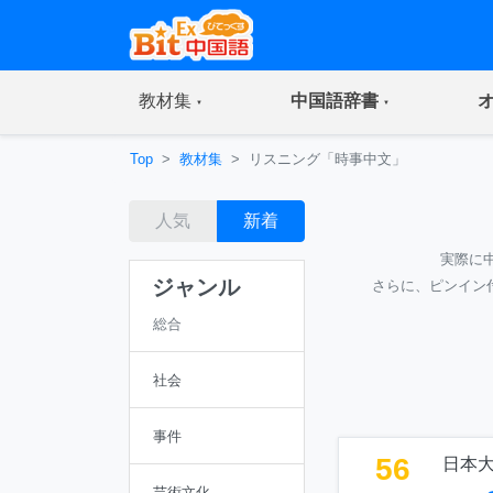
(current)
(current)
教材集
中国語辞書
Top
教材集
リスニング「時事中文」
人気
新着
実際に
ジャンル
さらに、ピンイン
総合
社会
事件
56
日本
芸術文化