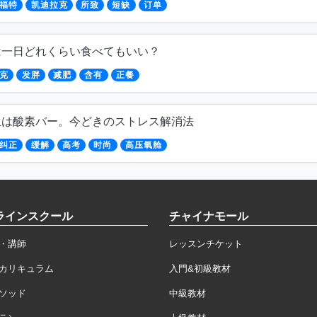
福特
凯迪拉克
所致
短缺
订单
は一日どれくらい食べてもいい？
克
发胖
减肥
含有
正餐
生は酸素バー。今どきのストレス解消法
纠正
缓解
高考
时尚
高压氧舱
ラインスクール
チャイナモール
・講師
レッスンチケット
カリキュラム
入門&初級教材
ソッド
中級教材