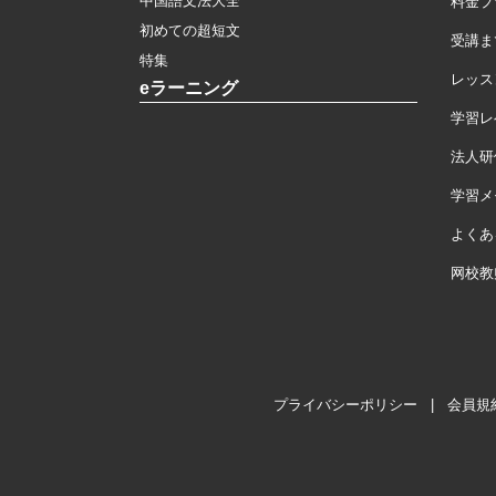
中国語文法大全
料金プ
初めての超短文
受講ま
特集
レッス
eラーニング
学習レ
法人研
学習メモ
よくあ
网校教
プライバシーポリシー
|
会員規