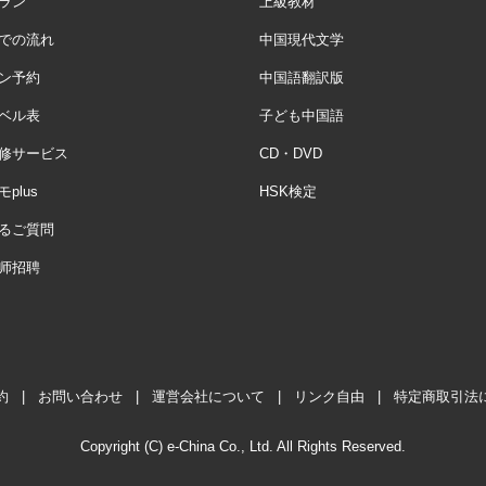
ラン
上級教材
での流れ
中国現代文学
ン予約
中国語翻訳版
ベル表
子ども中国語
修サービス
CD・DVD
plus
HSK検定
るご質問
师招聘
約
|
お問い合わせ
|
運営会社について
|
リンク自由
|
特定商取引法
Copyright (C) e-China Co., Ltd. All Rights Reserved.