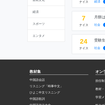
経済
ナイス
経済
7
月餅
スポーツ
社会
ナイス
エンタメ
24
受験
社会
ナイス
教材集
オン
中国語会話
担任制
リスニング「時事中文」
教材・
ひよこ中文リスニング
学習メ
中国語歌詞