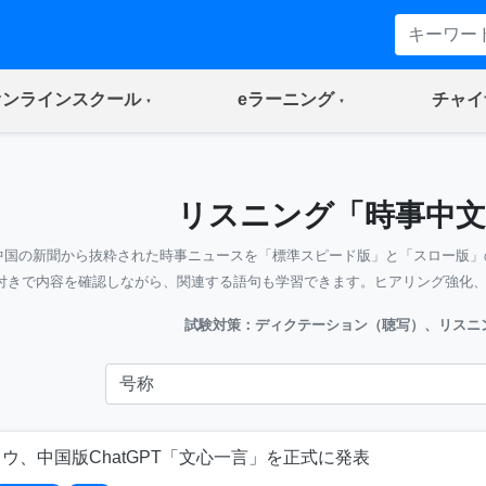
(current)
(current)
オンラインスクール
eラーニング
チャイ
リスニング「時事中文
中国の新聞から抜粋された時事ニュースを「標準スピード版」と「スロー版」
付きで内容を確認しながら、関連する語句も学習できます。ヒアリング強化
試験対策：ディクテーション（聴写）、リスニ
ウ、中国版ChatGPT「文心一言」を正式に発表