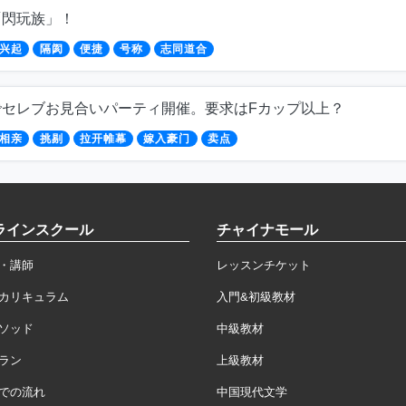
「閃玩族」！
兴起
隔阂
便捷
号称
志同道合
でセレブお見合いパーティ開催。要求はFカップ以上？
相亲
挑剔
拉开帷幕
嫁入豪门
卖点
ラインスクール
チャイナモール
・講師
レッスンチケット
カリキュラム
入門&初級教材
ソッド
中級教材
ラン
上級教材
での流れ
中国現代文学