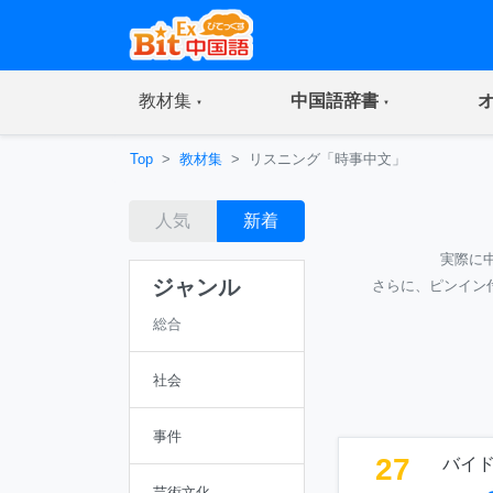
(current)
(current)
教材集
中国語辞書
Top
教材集
リスニング「時事中文」
人気
新着
実際に
ジャンル
さらに、ピンイン
総合
社会
事件
27
バイド
芸術文化