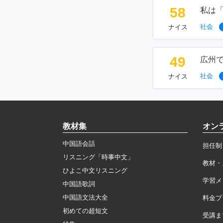
58
私は
社会
ナイス
49
広州
社会
ナイス
教材集
オン
中国語会話
担任制
リスニング「時事中文」
教材・
ひよこ中文リスニング
学習メ
中国語歌詞
中国語文法大全
料金プ
初めての超短文
受講ま