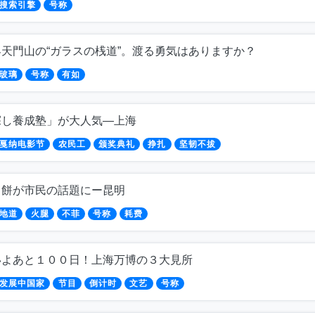
搜索引擎
号称
天門山の“ガラスの桟道”。渡る勇気はありますか？
玻璃
号称
有如
探し養成塾」が大人気―上海
戛纳电影节
农民工
颁奖典礼
挣扎
坚韧不拔
月餅が市民の話題にー昆明
地道
火腿
不菲
号称
耗费
いよあと１００日！上海万博の３大見所
发展中国家
节目
倒计时
文艺
号称