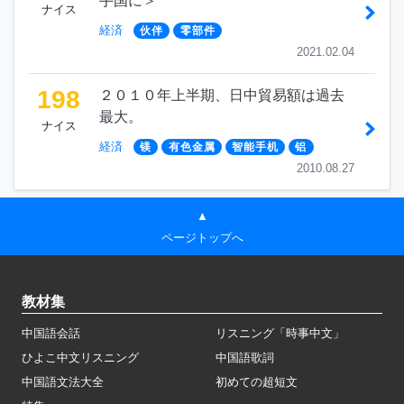
手国に＞
ナイス
経済
伙伴
零部件
2021.02.04
198
２０１０年上半期、日中貿易額は過去
最大。
ナイス
経済
镁
有色金属
智能手机
铝
2010.08.27
▲
ページトップへ
教材集
中国語会話
リスニング「時事中文」
ひよこ中文リスニング
中国語歌詞
中国語文法大全
初めての超短文