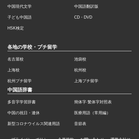
中国現代文学
中国語翻訳版
子ども中国語
CD・DVD
HSK検定
各地の学校・プチ留学
名古屋校
池袋校
上海校
杭州校
杭州プチ留学
上海プチ留学
中国語辞書
多音字学習辞書
簡体字·繁体字対照表
中国の祝日・連休
医療用語（常用編）
新型コロナウイルス関連用語
音節表