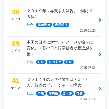
36
２０１９年世界競争力報告、中国は２
８位に
ナイス
社会
基础设施
宏观经济
2019.10.28
89
中国の日本に対するイメージが徐々に
変化、７割の日本語学習者が親近感を
ナイス
抱く
社会
好转
总的来说
扩展
2015.06.03
41
２０１４年の大学卒業生は７２７万
人、就職のプレッシャーが増大
ナイス
社会
严峻
结构性
进一步
转变
2014.03.14