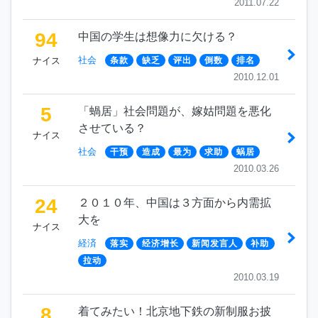
2011.07.22
94
中国の学生は想像力に欠ける？
社会
ナイス
条款
缺乏
评出
倒数
排名
2010.12.01
5
「蝸居」社会問題が、嫁姑問題を悪化
させている？
ナイス
社会
干预
造成
最为
求助
蜗居
2010.03.26
24
２０１０年、中国は３方面から内需拡
大を
ナイス
経済
落实
经济增长
新闻发言人
补助
拉动
2010.03.19
8
着てみたい！北京地下鉄の新制服お披