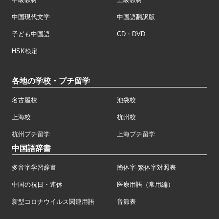
中国現代文学
中国語翻訳版
子ども中国語
CD・DVD
HSK検定
各地の学校・プチ留学
名古屋校
池袋校
上海校
杭州校
杭州プチ留学
上海プチ留学
中国語辞書
多音字学習辞書
簡体字·繁体字対照表
中国の祝日・連休
医療用語（常用編）
新型コロナウイルス関連用語
音節表