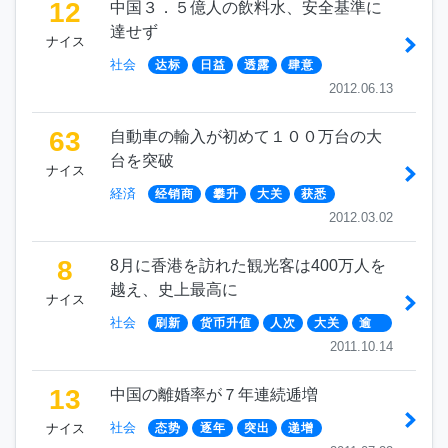
12
中国３．５億人の飲料水、安全基準に
達せず
ナイス
社会
达标
日益
透露
肆意
2012.06.13
63
自動車の輸入が初めて１００万台の大
台を突破
ナイス
経済
经销商
攀升
大关
获悉
2012.03.02
8
8月に香港を訪れた観光客は400万人を
越え、史上最高に
ナイス
社会
刷新
货币升值
人次
大关
逾
2011.10.14
13
中国の離婚率が７年連続逓増
社会
ナイス
态势
逐年
突出
递增