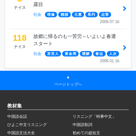
露目
ナイス
社会
维修
靓丽
元素
系列
运营
2009.07.16
118
故郷に帰るのも一苦労～いよいよ春運
スタート
ナイス
社会
发言人
黄金周
缓解
春运
人次
2009.01.16
▲
ページトップへ
教材集
中国語会話
リスニング「時事中文」
ひよこ中文リスニング
中国語歌詞
中国語文法大全
初めての超短文