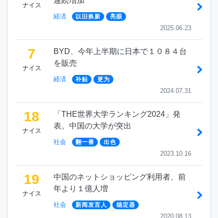
連続増加
ナイス
経済
以旧换新
亮眼
2025.06.23
7
BYD、今年上半期に日本で１０８４台
を販売
ナイス
経済
补贴
更为
2024.07.31
18
「THE世界大学ランキング2024」発
表。中国の大学が突出
ナイス
社会
翻一番
出色
2023.10.16
19
中国のネットショッピング利用者、前
年より１億人増
ナイス
社会
新闻发言人
稳定器
2020.08.13