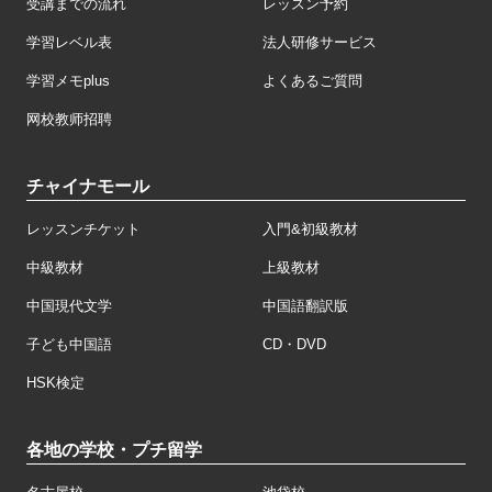
受講までの流れ
レッスン予約
学習レベル表
法人研修サービス
学習メモplus
よくあるご質問
网校教师招聘
チャイナモール
レッスンチケット
入門&初級教材
中級教材
上級教材
中国現代文学
中国語翻訳版
子ども中国語
CD・DVD
HSK検定
各地の学校・プチ留学