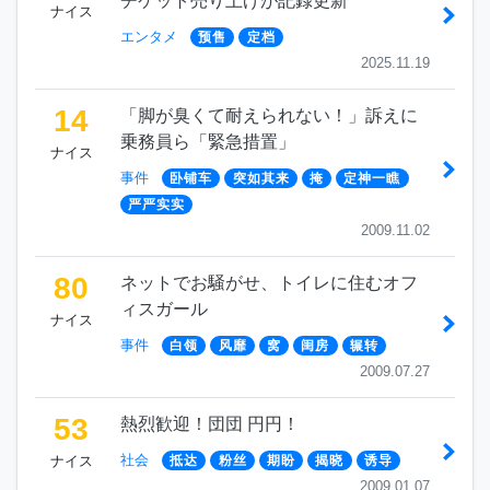
チケット売り上げが記録更新
ナイス
エンタメ
预售
定档
2025.11.19
14
「脚が臭くて耐えられない！」訴えに
乗務員ら「緊急措置」
ナイス
事件
卧铺车
突如其来
掩
定神一瞧
严严实实
2009.11.02
80
ネットでお騒がせ、トイレに住むオフ
ィスガール
ナイス
事件
白领
风靡
窝
闺房
辗转
2009.07.27
53
熱烈歓迎！団団 円円！
社会
ナイス
抵达
粉丝
期盼
揭晓
诱导
2009.01.07