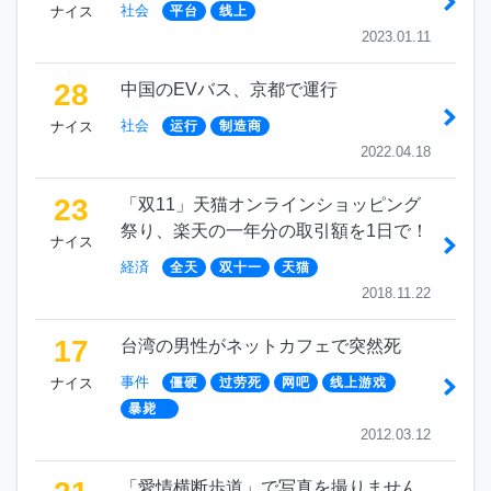
社会
ナイス
平台
线上
2023.01.11
28
中国のEVバス、京都で運行
社会
ナイス
运行
制造商
2022.04.18
23
「双11」天猫オンラインショッピング
祭り、楽天の一年分の取引額を1日で！
ナイス
経済
全天
双十一
天猫
2018.11.22
17
台湾の男性がネットカフェで突然死
事件
ナイス
僵硬
过劳死
网吧
线上游戏
暴毙
2012.03.12
「愛情横断歩道」で写真を撮りません