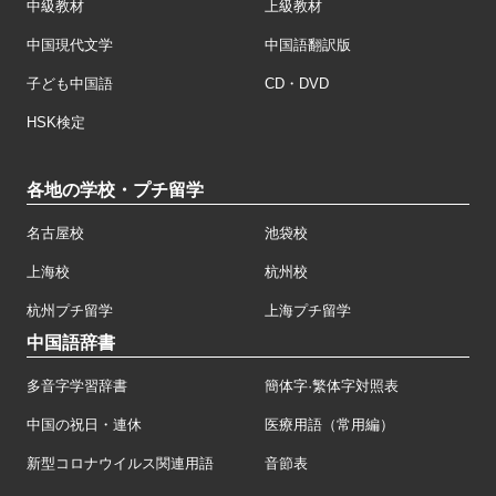
中級教材
上級教材
中国現代文学
中国語翻訳版
子ども中国語
CD・DVD
HSK検定
各地の学校・プチ留学
名古屋校
池袋校
上海校
杭州校
杭州プチ留学
上海プチ留学
中国語辞書
多音字学習辞書
簡体字·繁体字対照表
中国の祝日・連休
医療用語（常用編）
新型コロナウイルス関連用語
音節表