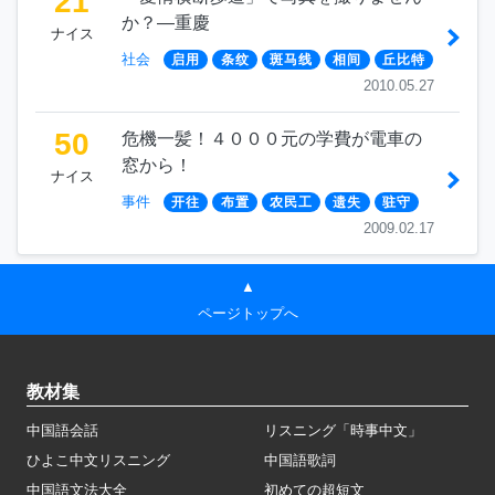
21
か？―重慶
ナイス
社会
启用
条纹
斑马线
相间
丘比特
2010.05.27
50
危機一髪！４０００元の学費が電車の
窓から！
ナイス
事件
开往
布置
农民工
遗失
驻守
2009.02.17
▲
ページトップへ
教材集
中国語会話
リスニング「時事中文」
ひよこ中文リスニング
中国語歌詞
中国語文法大全
初めての超短文