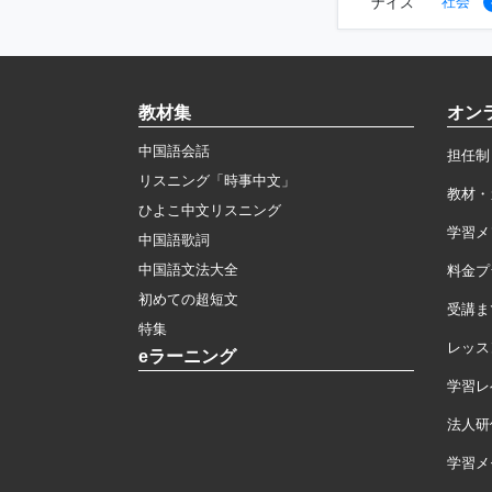
社会
ナイス
教材集
オン
中国語会話
担任制
リスニング「時事中文」
教材・
ひよこ中文リスニング
学習メ
中国語歌詞
中国語文法大全
料金プ
初めての超短文
受講ま
特集
レッス
eラーニング
学習レ
法人研
学習メモ