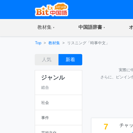
(current)
(current)
教材集
中国語辞書
Top
教材集
リスニング「時事中文」
人気
新着
実際に
ジャンル
さらに、ピンイン
総合
社会
事件
7
チャ
芸術文化