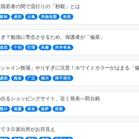
中国若者の間で流行りの「秒殺」とは
鼠标
虚拟
云集
风驰电掣
热衷
すぎ？勉強に専念させるため、保護者が「偸菜」
迷恋
个别
打理
风靡
井井有条
ンシャイン牧場」やりすぎに注意！ホワイトカラーがはまる「
虚拟
痴迷
广泛
揭示
得不偿失
の出るショッピングサイト、近く発表―郭台銘
预计
透露
研发
披萨
搭建
にて３Ｄ派出所がお目見え