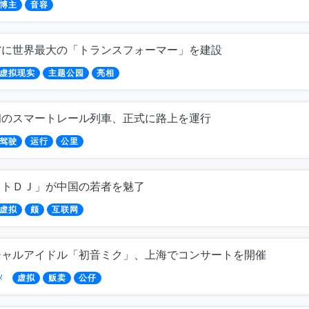
博主
音容
省に世界最大の「トランスフォーマー」を建設
虚拟现实
主题公园
亮相
初のスマートレール列車、正式に路上を運行
驾驶
运行
公里
ットＤＪ」が中国の若者を魅了
虚拟
颇
互联网
チャルアイドル「初音ミク」、上海でコンサートを開催
メ
虚拟
贩卖
公仔