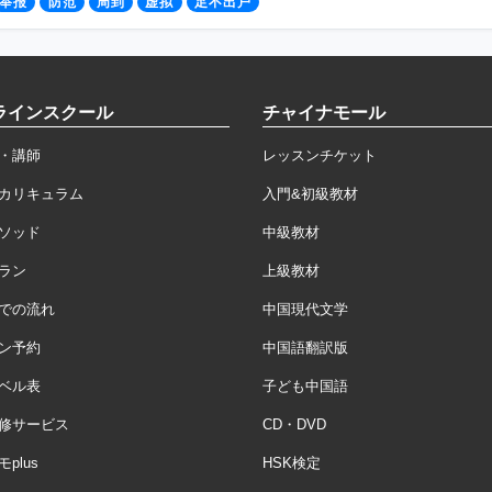
举报
防范
周到
虚拟
足不出户
ラインスクール
チャイナモール
・講師
レッスンチケット
カリキュラム
入門&初級教材
ソッド
中級教材
ラン
上級教材
での流れ
中国現代文学
ン予約
中国語翻訳版
ベル表
子ども中国語
修サービス
CD・DVD
plus
HSK検定