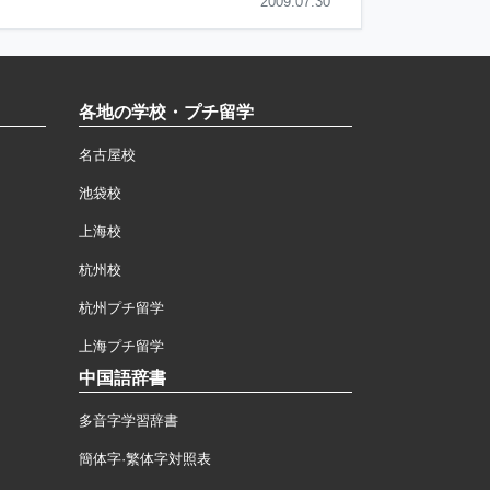
2009.07.30
各地の学校・プチ留学
名古屋校
池袋校
上海校
杭州校
杭州プチ留学
上海プチ留学
中国語辞書
多音字学習辞書
簡体字·繁体字対照表