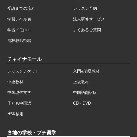
受講までの流れ
レッスン予約
学習レベル表
法人研修サービス
学習メモplus
よくあるご質問
网校教师招聘
チャイナモール
レッスンチケット
入門&初級教材
中級教材
上級教材
中国現代文学
中国語翻訳版
子ども中国語
CD・DVD
HSK検定
各地の学校・プチ留学