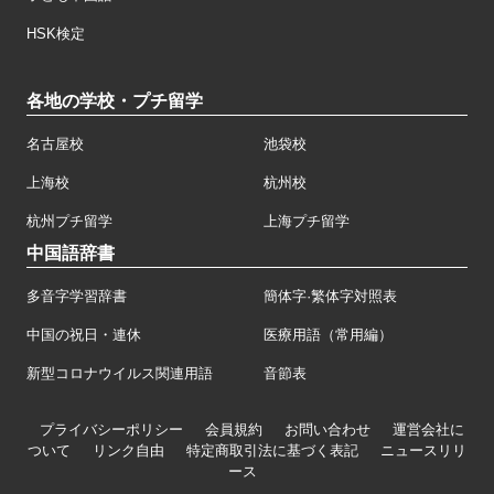
HSK検定
各地の学校・プチ留学
名古屋校
池袋校
上海校
杭州校
杭州プチ留学
上海プチ留学
中国語辞書
多音字学習辞書
簡体字·繁体字対照表
中国の祝日・連休
医療用語（常用編）
新型コロナウイルス関連用語
音節表
プライバシーポリシー
会員規約
お問い合わせ
運営会社に
ついて
リンク自由
特定商取引法に基づく表記
ニュースリリ
ース