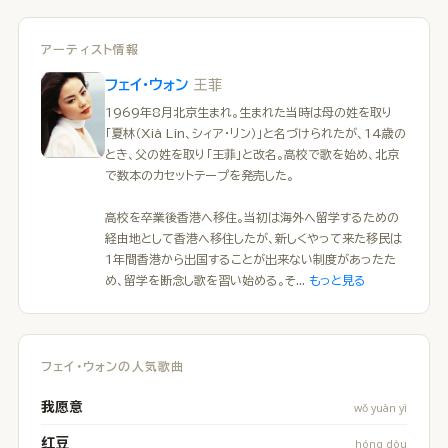
アーティスト情報
王菲
フェイ・ウォン
1969年8月北京生まれ。生まれた当時は母の姓を取り
「夏林（Xià Lín、シィア・リン）」と名づけられたが、14歳の
とき、父の姓を取り「王菲」と改名。高校で歌を始め、北京
で数本のカセットテープを発売した。
高校を卒業後香港へ移住。当初は海外へ留学するための
経由地として香港へ移住したが、新しくやって来た移民は
1年間香港から出国することが出来ない制度があったた
め、留学を断念し歌を習い始める。そ...
もっと見る
フェイ・ウォンの人気歌曲
我愿意
wǒ yuàn yì
红豆
hóng dòu