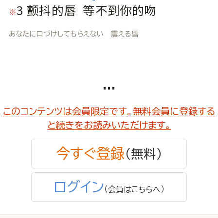
3
颤
抖
的
唇
等
不
到
你
的
吻
※
あなたに口づけしてもらえない 震える唇
...
このコンテンツは会員限定です。無料会員に登録する
と続きをお読みいただけます。
今すぐ登録
（無料）
ログイン
（会員はこちらへ）