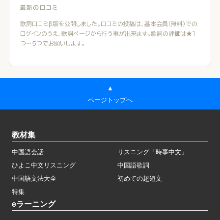
最新の口コミ
歌詞口コミβ版を公開しました。口コミの投稿は、基本会員（無料）での
ログインのうえ、歌詞ページから行う事が出来ます。歌詞の評価は★１
つ～５つでお願いします。
▲
ページトップへ
教材集
中国語会話
リスニング「時事中文」
ひよこ中文リスニング
中国語歌詞
中国語文法大全
初めての超短文
特集
eラーニング