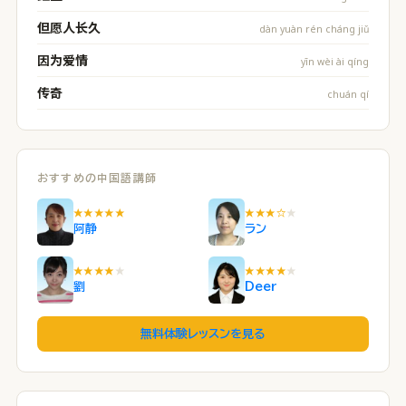
但愿人长久
dàn yuàn rén cháng jiǔ
因为爱情
yīn wèi ài qíng
传奇
chuán qí
おすすめの中国語講師
★★★★★
★★★☆
★
阿静
ラン
★★★★
★
★★★★
★
劉
Deer
無料体験レッスンを見る