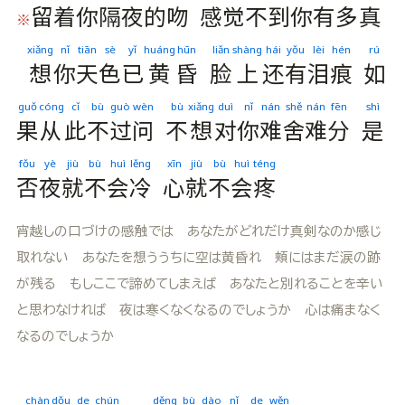
留
着
你
隔
夜
的
吻
感
觉
不
到
你
有
多
真
※
xiǎng
nǐ
tiān
sè
yǐ
huáng
hūn
liǎn
shàng
hái
yǒu
lèi
hén
rú
想
你
天
色
已
黄
昏
脸
上
还
有
泪
痕
如
guǒ
cóng
cǐ
bù
guò
wèn
bù
xiǎng
duì
nǐ
nán
shě
nán
fēn
shì
果
从
此
不
过
问
不
想
对
你
难
舍
难
分
是
fǒu
yè
jiù
bù
huì
lěng
xīn
jiù
bù
huì
téng
否
夜
就
不
会
冷
心
就
不
会
疼
宵越しの口づけの感触では あなたがどれだけ真剣なのか感じ
取れない あなたを想ううちに空は黄昏れ 頬にはまだ涙の跡
が残る もしここで諦めてしまえば あなたと別れることを辛い
と思わなければ 夜は寒くなくなるのでしょうか 心は痛まなく
なるのでしょうか
chàn
dǒu
de
chún
děng
bù
dào
nǐ
de
wěn