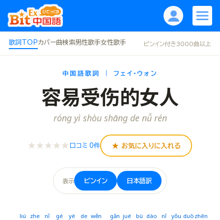
歌詞TOP
カバー曲
検索
男性歌手
女性歌手
ピンイン付き3000曲以上
中国語歌詞 ｜ フェイ・ウォン
容易受伤的女人
róng yì shòu shāng de nǚ rén
★★★★★
★ お気に入りに入れる
口コミ 0件
ピンイン
日本語訳
表示
liú
zhe
nǐ
gé
yè
de
wěn
gǎn
jué
bù
dào
nǐ
yǒu
duō
zhēn