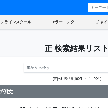
(current)
(current)
オンラインスクール
eラーニング
チャイ
正 検索結果リス
[正]の検索結果(190件中 1～20件)
プ例文