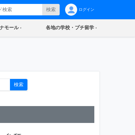
検索
ログイン
(current)
(current)
ナモール
各地の学校・プチ留学
ト
検索