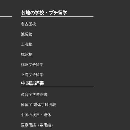
各地の学校・プチ留学
名古屋校
池袋校
上海校
杭州校
杭州プチ留学
上海プチ留学
中国語辞書
多音字学習辞書
簡体字·繁体字対照表
中国の祝日・連休
医療用語（常用編）