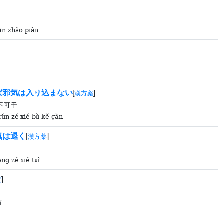
àn zhào piàn
ば邪気は入り込まない
[
]
漢方薬
不可干
cún zé xié bù kě gàn
気は退く
[
]
漢方薬
ng zé xié tuì
]
境
ǐ