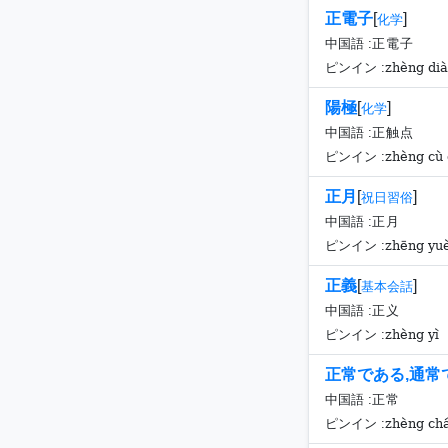
正電子
[
]
化学
中国語 :
正電子
zhèng dià
ピンイン :
陽極
[
]
化学
中国語 :
正触点
zhèng cù 
ピンイン :
正月
[
]
祝日習俗
中国語 :
正月
zhēng yu
ピンイン :
正義
[
]
基本会話
中国語 :
正义
zhèng yì
ピンイン :
正常である,通常
中国語 :
正常
zhèng ch
ピンイン :