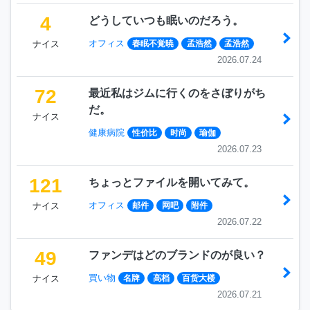
4
どうしていつも眠いのだろう。
オフィス
ナイス
春眠不覚暁
孟浩然
孟浩然
2026.07.24
72
最近私はジムに行くのをさぼりがち
だ。
ナイス
健康病院
性价比
时尚
瑜伽
2026.07.23
121
ちょっとファイルを開いてみて。
オフィス
ナイス
邮件
网吧
附件
2026.07.22
49
ファンデはどのブランドのが良い？
買い物
ナイス
名牌
高档
百货大楼
2026.07.21