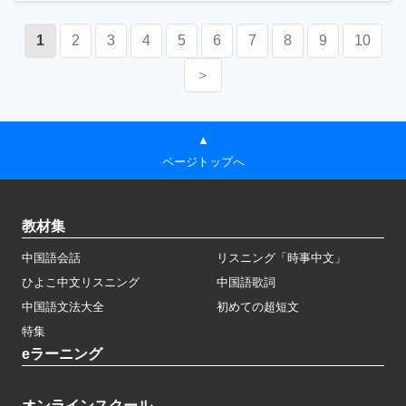
1
2
3
4
5
6
7
8
9
10
＞
▲
ページトップへ
教材集
中国語会話
リスニング「時事中文」
ひよこ中文リスニング
中国語歌詞
中国語文法大全
初めての超短文
特集
eラーニング
オンラインスクール