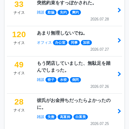
33
突然約束をすっぽかされた。
雑談
ナイス
欺骗
失约
爽约
2026.07.28
120
あまり無理しないでね。
オフィス
ナイス
办公室
同事
加班
2026.07.27
49
もう閉店していました、無駄足を踏
んでしまった。
ナイス
雑談
饺子
水饺
倒闭
2026.07.26
28
彼氏がお金持ちだったらよかったの
に。
ナイス
雑談
失衡
高富帅
白富美
2026.07.25