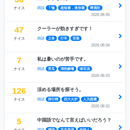
雑談
ナイス
Ｔ恤
超短裙，迷你裙
啤酒肚
2026.08.05
47
クーラーが効きすぎです！
雑談
ナイス
义务
打车
安装
2026.08.04
7
私は暑いのが苦手です。
雑談
ナイス
苦瓜
清热解毒
绿豆汤
2026.08.03
126
涼める場所を探そう。
雑談
ナイス
排行榜
四大火炉
人为因素
2026.08.02
5
中国語でなんて言えばいいだろう？
雑談
ナイス
德语
支支吾吾
外地人