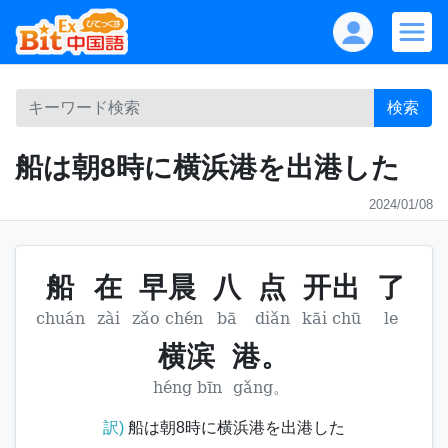
検索
船は朝8時に横浜港を出港した
2024/01/08
船
在
早晨
八
点
开出
了
chuán
zài
zǎo chén
bā
diǎn
kāi chū
le
横滨
港。
héng bīn
gǎng。
訳)
船は朝8時に横浜港を出港した