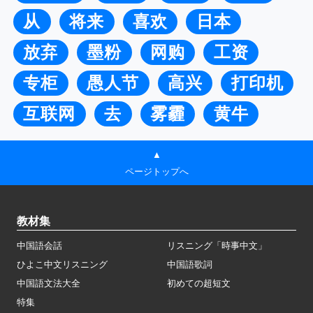
从
将来
喜欢
日本
放弃
墨粉
网购
工资
专柜
愚人节
高兴
打印机
互联网
去
雾霾
黄牛
▲
ページトップへ
教材集
中国語会話
リスニング「時事中文」
ひよこ中文リスニング
中国語歌詞
中国語文法大全
初めての超短文
特集