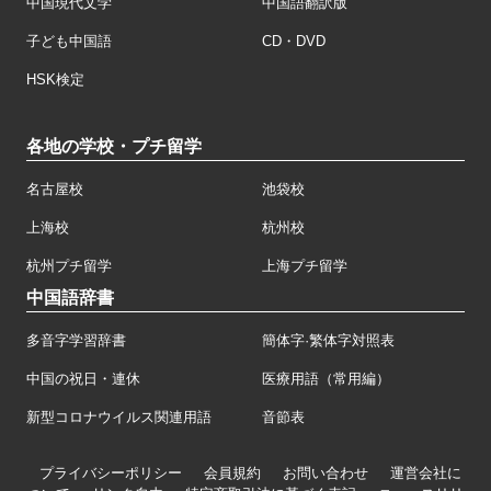
中国現代文学
中国語翻訳版
子ども中国語
CD・DVD
HSK検定
各地の学校・プチ留学
名古屋校
池袋校
上海校
杭州校
杭州プチ留学
上海プチ留学
中国語辞書
多音字学習辞書
簡体字·繁体字対照表
中国の祝日・連休
医療用語（常用編）
新型コロナウイルス関連用語
音節表
プライバシーポリシー
会員規約
お問い合わせ
運営会社に