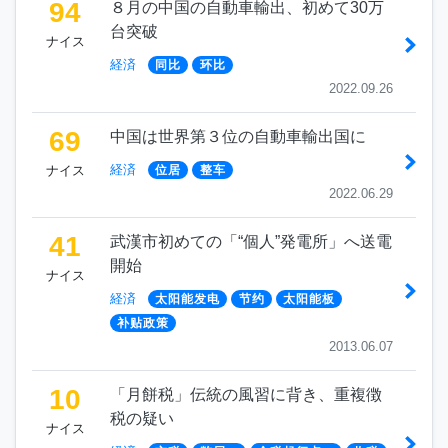
94
８月の中国の自動車輸出、初めて30万
台突破
ナイス
経済
同比
环比
2022.09.26
69
中国は世界第３位の自動車輸出国に
経済
ナイス
位居
整车
2022.06.29
41
武漢市初めての「“個人”発電所」へ送電
開始
ナイス
経済
太阳能发电
节约
太阳能板
补贴政策
2013.06.07
10
「月餅税」伝統の風習に背き、重複徴
税の疑い
ナイス