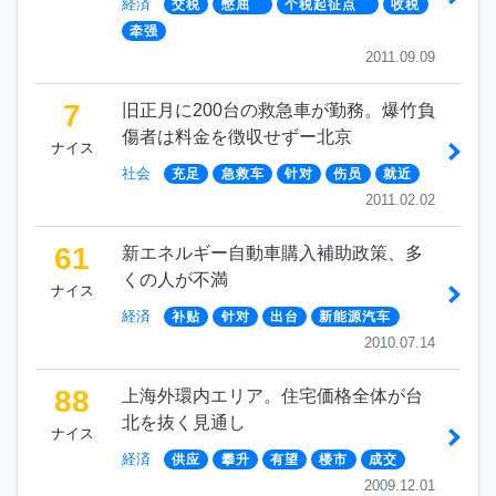
経済
交税
憋屈
个税起征点
收税
牵强
2011.09.09
7
旧正月に200台の救急車が勤務。爆竹負
傷者は料金を徴収せずー北京
ナイス
社会
充足
急救车
针对
伤员
就近
2011.02.02
61
新エネルギー自動車購入補助政策、多
くの人が不満
ナイス
経済
补贴
针对
出台
新能源汽车
2010.07.14
88
上海外環内エリア。住宅価格全体が台
北を抜く見通し
ナイス
経済
供应
攀升
有望
楼市
成交
2009.12.01