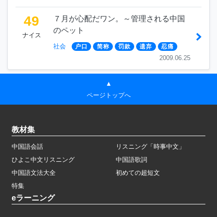
49
７月が心配だワン。～管理される中国
のペット
ナイス
社会
户口
简称
罚款
遗弃
忍痛
2009.06.25
▲
ページトップへ
教材集
中国語会話
リスニング「時事中文」
ひよこ中文リスニング
中国語歌詞
中国語文法大全
初めての超短文
特集
eラーニング