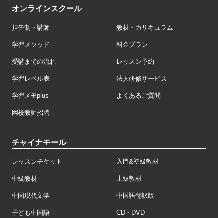
オンラインスクール
担任制・講師
教材・カリキュラム
学習メソッド
料金プラン
受講までの流れ
レッスン予約
学習レベル表
法人研修サービス
学習メモplus
よくあるご質問
网校教师招聘
チャイナモール
レッスンチケット
入門&初級教材
中級教材
上級教材
中国現代文学
中国語翻訳版
子ども中国語
CD・DVD