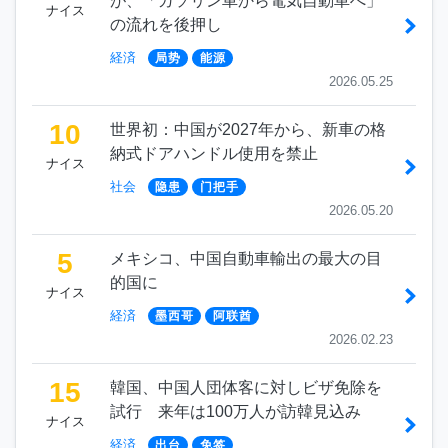
が、「ガソリン車から電気自動車へ」
ナイス
の流れを後押し
経済
局势
能源
2026.05.25
10
世界初：中国が2027年から、新車の格
納式ドアハンドル使用を禁止
ナイス
社会
隐患
门把手
2026.05.20
5
メキシコ、中国自動車輸出の最大の目
的国に
ナイス
経済
墨西哥
阿联酋
2026.02.23
15
韓国、中国人団体客に対しビザ免除を
試行 来年は100万人が訪韓見込み
ナイス
経済
出台
免签