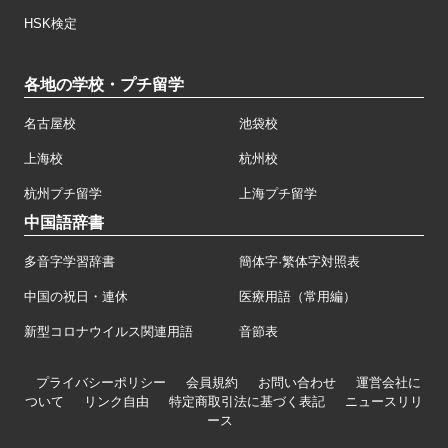
HSK検定
各地の学校・プチ留学
名古屋校
池袋校
上海校
杭州校
杭州プチ留学
上海プチ留学
中国語辞書
多音字学習辞書
簡体字·繁体字対照表
中国の祝日・連休
医療用語（常用編）
新型コロナウイルス関連用語
音節表
プライバシーポリシー
会員規約
お問い合わせ
運営会社に
ついて
リンク自由
特定商取引法に基づく表記
ニュースリリ
ース