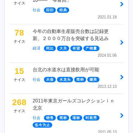
10――「爷青回」
ナイス
社会
回归
经典
2021.01.18
78
今年の自動車生産販売台数は記録更
新、２０００万台を突破する見込み
ナイス
経済
同比
大关
有望
产销量
2014.01.06
15
台北の水道水は直接飲用が可能
社会
ナイス
水壶
水龙头
简称
媲美
2013.12.13
268
2011年東京ガールズコレクションｉｎ
北京
ナイス
社会
销售
简称
堪称
时装秀
迄今为止
2011.05.13