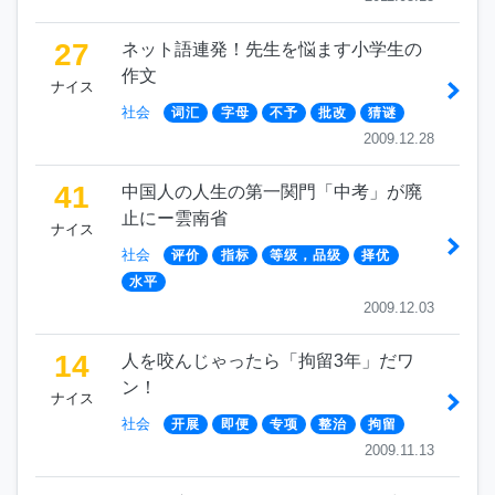
27
ネット語連発！先生を悩ます小学生の
作文
ナイス
社会
词汇
字母
不予
批改
猜谜
2009.12.28
41
中国人の人生の第一関門「中考」が廃
止にー雲南省
ナイス
社会
评价
指标
等级，品级
择优
水平
2009.12.03
14
人を咬んじゃったら「拘留3年」だワ
ン！
ナイス
社会
开展
即便
专项
整治
拘留
2009.11.13