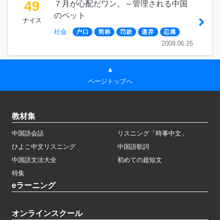
49
７月が心配だワン。～管理される中国
のペット
ナイス
社会
户口
简称
罚款
遗弃
忍痛
2009.06.25
▲
ページトップへ
教材集
中国語会話
リスニング「時事中文」
ひよこ中文リスニング
中国語歌詞
中国語文法大全
初めての超短文
特集
eラーニング
オンラインスクール