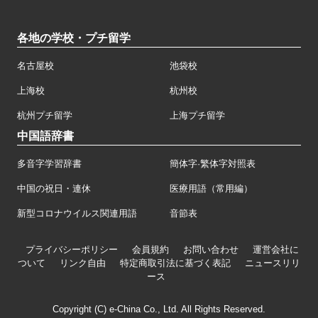
各地の学校・プチ留学
名古屋校
池袋校
上海校
杭州校
杭州プチ留学
上海プチ留学
中国語辞書
多音字学習辞書
簡体字·繁体字対照表
中国の祝日・連休
医療用語（常用編）
新型コロナウイルス関連用語
音節表
プライバシーポリシー
会員規約
お問い合わせ
運営会社に
ついて
リンク自由
特定商取引法に基づく表記
ニュースリリ
ース
Copyright (C) e-China Co., Ltd. All Rights Reserved.