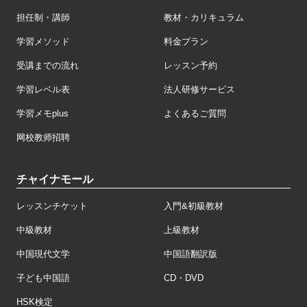
担任制・講師
教材・カリキュラム
学習メソッド
料金プラン
受講までの流れ
レッスン予約
学習レベル表
法人研修サービス
学習メモplus
よくあるご質問
网校教师招聘
チャイナモール
レッスンチケット
入門&初級教材
中級教材
上級教材
中国現代文学
中国語翻訳版
子ども中国語
CD・DVD
HSK検定