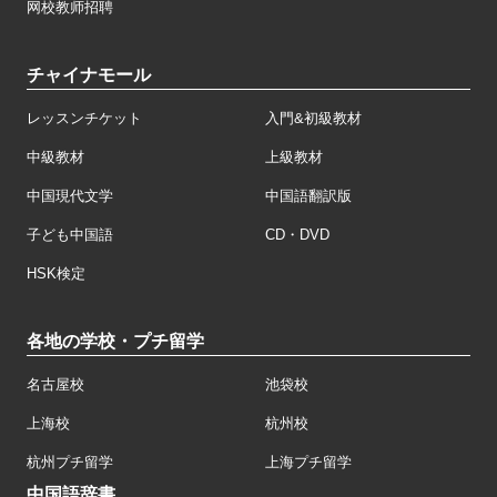
网校教师招聘
チャイナモール
レッスンチケット
入門&初級教材
中級教材
上級教材
中国現代文学
中国語翻訳版
子ども中国語
CD・DVD
HSK検定
各地の学校・プチ留学
名古屋校
池袋校
上海校
杭州校
杭州プチ留学
上海プチ留学
中国語辞書