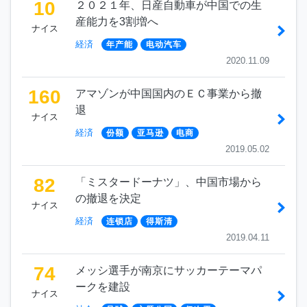
10
２０２１年、日産自動車が中国での生
産能力を3割増へ
ナイス
経済
年产能
电动汽车
2020.11.09
160
アマゾンが中国国内のＥＣ事業から撤
退
ナイス
経済
份额
亚马逊
电商
2019.05.02
82
「ミスタードーナツ」、中国市場から
の撤退を決定
ナイス
経済
连锁店
得斯清
2019.04.11
74
メッシ選手が南京にサッカーテーマパ
ークを建設
ナイス