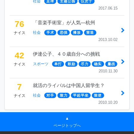
社会
足球
主题公园
仅次于
2017.06.15
76
「音楽手術室」が人気―杭州
社会
ナイス
手术
恐惧
播放
营造
2013.10.02
42
伊達公子、４０歳自分への挑戦
スポーツ
ナイス
单打
鼓励
尽力
确实
鏖战
2010.11.30
7
就活のライバルは中国人留学生？
社会
ナイス
对手
致力
平起平坐
致使
2010.10.20
▲
ページトップへ