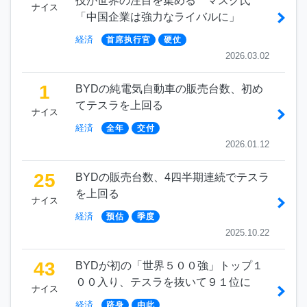
技が世界の注目を集める マスク氏
ナイス
「中国企業は強力なライバルに」
経済
首席执行官
硬仗
2026.03.02
1
BYDの純電気自動車の販売台数、初め
てテスラを上回る
ナイス
経済
全年
交付
2026.01.12
25
BYDの販売台数、4四半期連続でテスラ
を上回る
ナイス
経済
预估
季度
2025.10.22
43
BYDが初の「世界５００強」トップ１
００入り、テスラを抜いて９１位に
ナイス
経済
跻身
由此