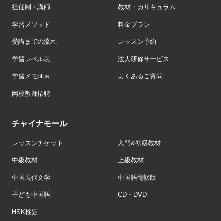
担任制・講師
教材・カリキュラム
学習メソッド
料金プラン
受講までの流れ
レッスン予約
学習レベル表
法人研修サービス
学習メモplus
よくあるご質問
网校教师招聘
チャイナモール
レッスンチケット
入門&初級教材
中級教材
上級教材
中国現代文学
中国語翻訳版
子ども中国語
CD・DVD
HSK検定