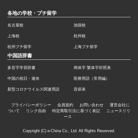
各地の学校・プチ留学
名古屋校
池袋校
上海校
杭州校
杭州プチ留学
上海プチ留学
中国語辞書
多音字学習辞書
簡体字·繁体字対照表
中国の祝日・連休
医療用語（常用編）
新型コロナウイルス関連用語
音節表
プライバシーポリシー
会員規約
お問い合わせ
運営会社に
ついて
リンク自由
特定商取引法に基づく表記
ニュースリリ
ース
Copyright (C) e-China Co., Ltd. All Rights Reserved.