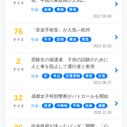
視。中国人家政婦が人気に
ナイス
社会
保姆
青睐
营造
2017.05.04
76
「音楽手術室」が人気―杭州
社会
ナイス
手术
恐惧
播放
营造
2013.10.02
2
受験生の保護者、子供の試験のために
人と車を阻止して通行者と衝突
ナイス
社会
拦
考点
交通管制
营造
自觉
2012.06.27
12
成都女子特別警察がパトロールを開始
社会
ナイス
巡逻
冲锋枪
手枪
轮换
威慑
2011.11.30
中央政府が送ったパンダ「開開」「心