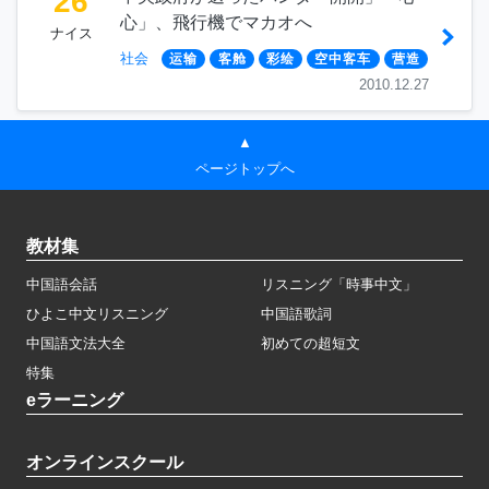
26
心」、飛行機でマカオへ
ナイス
社会
运输
客舱
彩绘
空中客车
营造
2010.12.27
▲
ページトップへ
教材集
中国語会話
リスニング「時事中文」
ひよこ中文リスニング
中国語歌詞
中国語文法大全
初めての超短文
特集
eラーニング
オンラインスクール