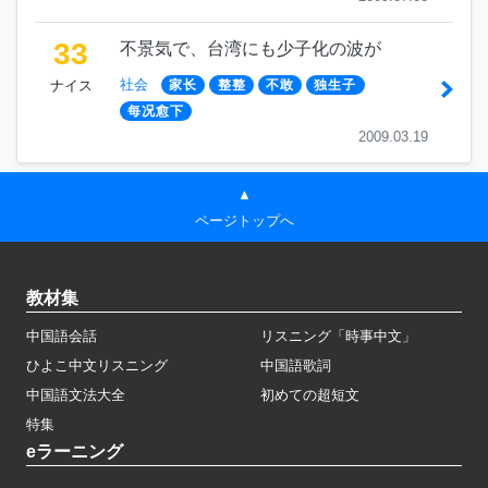
33
不景気で、台湾にも少子化の波が
社会
ナイス
家长
整整
不敢
独生子
每况愈下
2009.03.19
▲
ページトップへ
教材集
中国語会話
リスニング「時事中文」
ひよこ中文リスニング
中国語歌詞
中国語文法大全
初めての超短文
特集
eラーニング