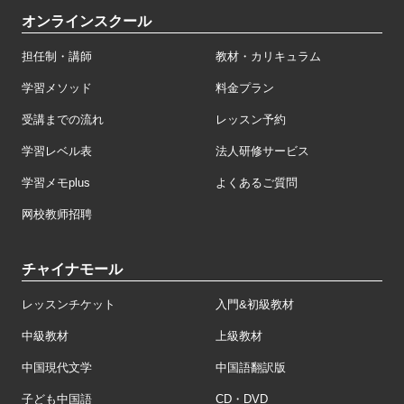
オンラインスクール
担任制・講師
教材・カリキュラム
学習メソッド
料金プラン
受講までの流れ
レッスン予約
学習レベル表
法人研修サービス
学習メモplus
よくあるご質問
网校教师招聘
チャイナモール
レッスンチケット
入門&初級教材
中級教材
上級教材
中国現代文学
中国語翻訳版
子ども中国語
CD・DVD