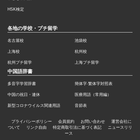
HSK検定
各地の学校・プチ留学
名古屋校
池袋校
上海校
杭州校
杭州プチ留学
上海プチ留学
中国語辞書
多音字学習辞書
簡体字·繁体字対照表
中国の祝日・連休
医療用語（常用編）
新型コロナウイルス関連用語
音節表
プライバシーポリシー
会員規約
お問い合わせ
運営会社に
ついて
リンク自由
特定商取引法に基づく表記
ニュースリリ
ース