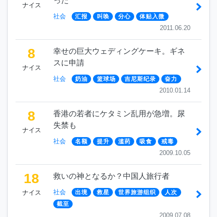
った
ナイス
社会
汇报
叫唤
分心
体贴入微
2011.06.20
8
幸せの巨大ウェディングケーキ。ギネ
スに申請
ナイス
社会
奶油
篮球场
吉尼斯纪录
奋力
2010.01.14
8
香港の若者にケタミン乱用が急増。尿
失禁も
ナイス
社会
名额
提升
滥药
吸食
戒毒
2009.10.05
18
救いの神となるか？中国人旅行者
社会
ナイス
出境
救星
世界旅游组织
人次
截至
2009.07.08