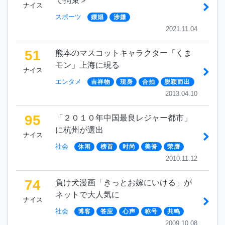
で拘束＞
ナイス
スポーツ
嫖娼
涉嫌
2021.11.04
51
熊本のマスコットキャラクター「くま
モン」上海に現る
ナイス
エンタメ
吉祥物
现身
合拍
脱颖而出
2013.04.10
95
「２０１０年中国最良レジャー都市」
に杭州が選出
ナイス
社会
休闲
榜首
时尚
美誉
荣膺
2010.11.12
74
負け犬漫画「きっとお嫁にいける」が
ネットで大人気に
ナイス
社会
博客
答应
心声
称号
共鸣
2009.10.08