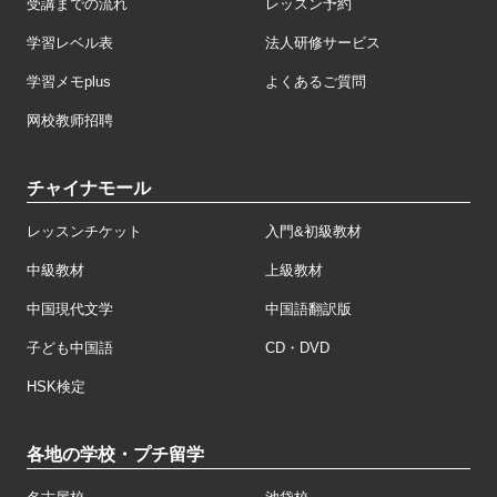
受講までの流れ
レッスン予約
学習レベル表
法人研修サービス
学習メモplus
よくあるご質問
网校教师招聘
チャイナモール
レッスンチケット
入門&初級教材
中級教材
上級教材
中国現代文学
中国語翻訳版
子ども中国語
CD・DVD
HSK検定
各地の学校・プチ留学