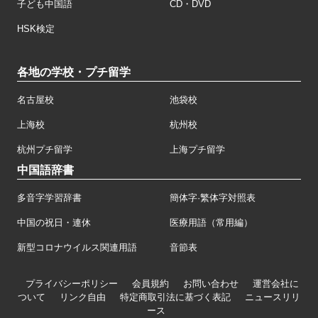
子ども中国語
CD・DVD
HSK検定
各地の学校・プチ留学
名古屋校
池袋校
上海校
杭州校
杭州プチ留学
上海プチ留学
中国語辞書
多音字学習辞書
簡体字·繁体字対照表
中国の祝日・連休
医療用語（常用編）
新型コロナウイルス関連用語
音節表
プライバシーポリシー
会員規約
お問い合わせ
運営会社に
ついて
リンク自由
特定商取引法に基づく表記
ニュースリリ
ース