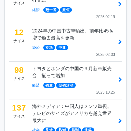
行先に
ナイス
経済
翻一番
贬值
2025.02.19
12
2024年の中国中古車輸出、前年比45％
増で過去最高を更新
ナイス
経済
拉动
中亚
2025.02.03
98
トヨタとホンダの中国の９月新車販売
台、揃って増加
ナイス
経済
销量
促销活动
2023.10.25
137
海外メディア：中国人はメンツ重視。
テレビのサイズがアメリカを越え世界
ナイス
最大に
社会
尺寸
热潮
起到
使得