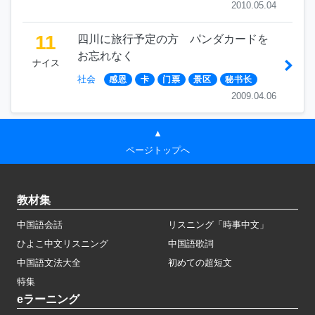
2010.05.04
11
四川に旅行予定の方 パンダカードを
お忘れなく
ナイス
社会
感恩
卡
门票
景区
秘书长
2009.04.06
▲
ページトップへ
教材集
中国語会話
リスニング「時事中文」
ひよこ中文リスニング
中国語歌詞
中国語文法大全
初めての超短文
特集
eラーニング