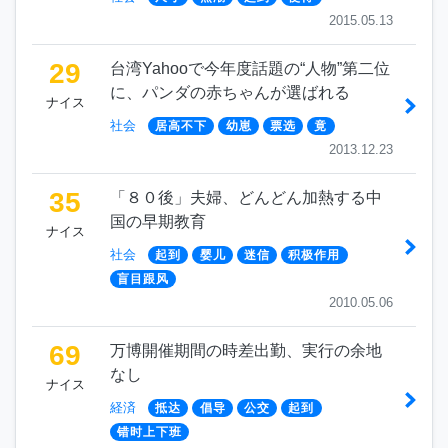
2015.05.13
29
台湾Yahooで今年度話題の“人物”第二位
に、パンダの赤ちゃんが選ばれる
ナイス
社会
居高不下
幼崽
票选
竟
2013.12.23
35
「８０後」夫婦、どんどん加熱する中
国の早期教育
ナイス
社会
起到
婴儿
迷信
积极作用
盲目跟风
2010.05.06
69
万博開催期間の時差出勤、実行の余地
なし
ナイス
経済
抵达
倡导
公交
起到
错时上下班