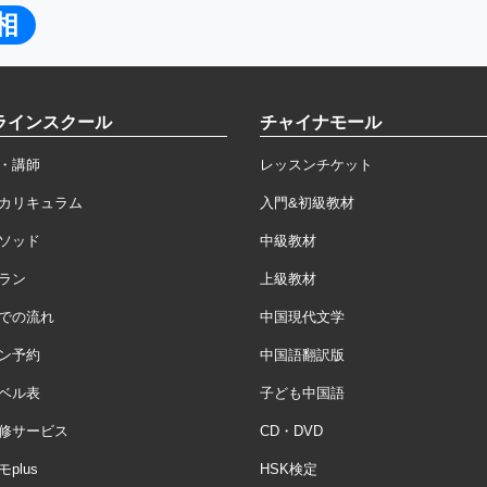
相
ラインスクール
チャイナモール
・講師
レッスンチケット
カリキュラム
入門&初級教材
ソッド
中級教材
ラン
上級教材
での流れ
中国現代文学
ン予約
中国語翻訳版
ベル表
子ども中国語
修サービス
CD・DVD
plus
HSK検定