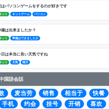
彼はパソコンゲームをするのが好きです
ネット
ネットゲーム
パソコン
準備は出来ましたか？
ネット
準備はできましたか
今日は本当に良い天気ですね
ネット
天気
晴天
中国語会話
散
麦当劳
销售
相当于
快餐
手机
约会
挂号
开销
喜欢