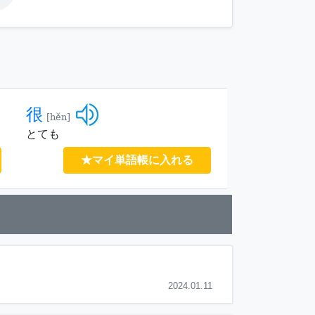
很
[hěn]
とても
★マイ単語帳に入れる
2024.01.11