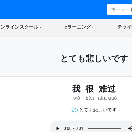
(current)
(current)
オンラインスクール
eラーニング
チャイ
とても悲しいです
我
很
难过
wǒ
hěn
nán guò
訳)
とても悲しいです