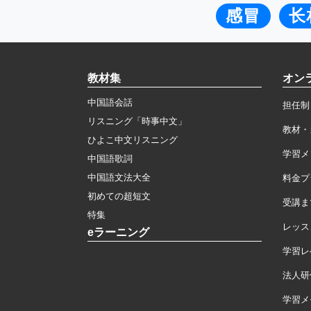
感冒
长
教材集
オン
中国語会話
担任制
リスニング「時事中文」
教材・
ひよこ中文リスニング
学習メ
中国語歌詞
中国語文法大全
料金プ
初めての超短文
受講ま
特集
レッス
eラーニング
学習レ
法人研
学習メモ