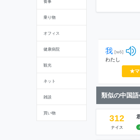
食事
乗り物
オフィス
我
健康病院
[wǒ]
わたし
観光
★マ
ネット
類似の中国語
雑談
買い物
312
ナイス