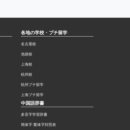
各地の学校・プチ留学
名古屋校
池袋校
上海校
杭州校
杭州プチ留学
上海プチ留学
中国語辞書
多音字学習辞書
簡体字·繁体字対照表