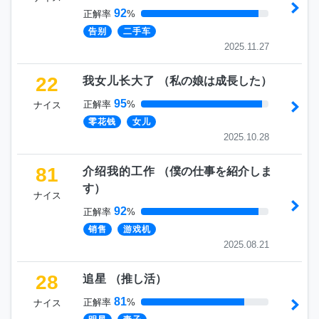
92
正解率
%
告别
二手车
2025.11.27
22
我女儿长大了
（
私の娘は成長した
）
95
正解率
%
ナイス
零花钱
女儿
2025.10.28
81
介绍我的工作
（
僕の仕事を紹介しま
す
）
ナイス
92
正解率
%
销售
游戏机
2025.08.21
28
追星
（
推し活
）
81
正解率
%
ナイス