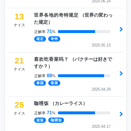
2025.06.24
13
世界各地的奇特规定
（
世界の変わっ
た规定
）
ナイス
71
正解率
%
规定
奇特
2025.05.13
21
喜欢吃香菜吗？
（
パクチーは好きで
すか？
）
ナイス
88
正解率
%
泰国
香菜
2025.04.29
25
咖哩饭
（
カレーライス
）
71
正解率
%
ナイス
做饭
咖喱饭
2025.04.17