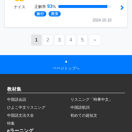
93
正解率
%
ナイス
旅行
西安
2024.10.10
1
2
3
4
5
＞
▲
ページトップへ
教材集
中国語会話
リスニング「時事中文」
ひよこ中文リスニング
中国語歌詞
中国語文法大全
初めての超短文
特集
eラーニング