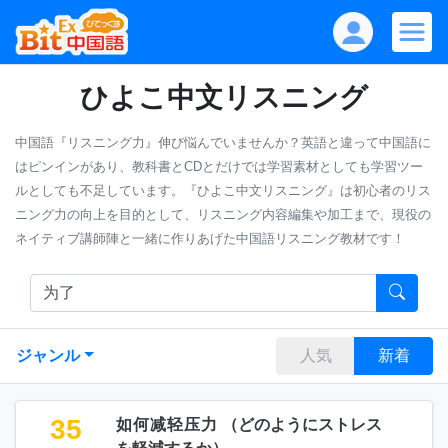
ひよこ中文リスニング
中国語『リスニング力』伸び悩んでいませんか？英語と違って中国語に
はピンインがあり、教科書とCDとだけでは学習素材としても学習ツー
ルとしても不足しています。『ひよこ中文リスニング』は初心者のリス
ニング力の向上を目的として、リスニング内容編集や加工まで、現役の
ネイティブ講師陣と一緒に作りあげた中国語リスニング教材です！
ジャンル
人気
新着
35
如何减轻压力
（
どのようにストレス