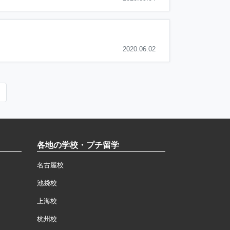
2020.06.02
各地の学校・プチ留学
名古屋校
池袋校
上海校
杭州校