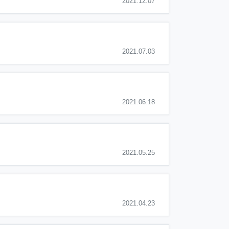
2021.12.07
2021.07.03
2021.06.18
2021.05.25
2021.04.23