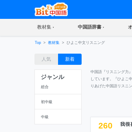
(current)
(current)
教材集
中国語辞書
Top
教材集
ひよこ中文リスニング
人気
新着
中国語『リスニング力
ジャンル
しています。『ひよこ
りあげた中国語リスニ
総合
初中級
中級
260
我很