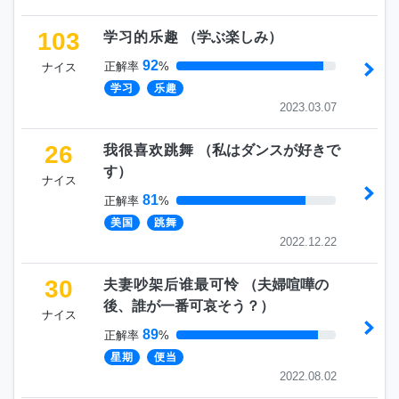
103
学习的乐趣
（
学ぶ楽しみ
）
92
正解率
%
ナイス
学习
乐趣
2023.03.07
26
我很喜欢跳舞
（
私はダンスが好きで
す
）
ナイス
81
正解率
%
美国
跳舞
2022.12.22
30
夫妻吵架后谁最可怜
（
夫婦喧嘩の
後、誰が一番可哀そう？
）
ナイス
89
正解率
%
星期
便当
2022.08.02