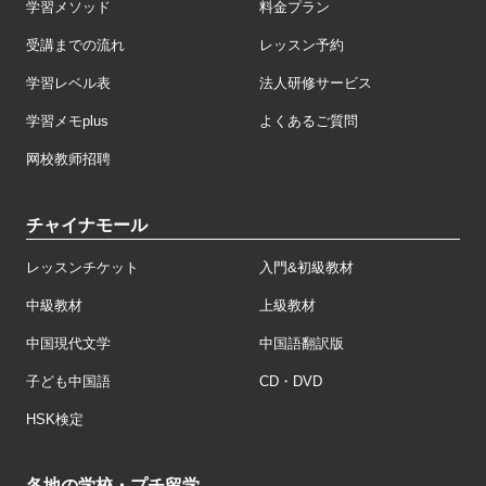
学習メソッド
料金プラン
受講までの流れ
レッスン予約
学習レベル表
法人研修サービス
学習メモplus
よくあるご質問
网校教师招聘
チャイナモール
レッスンチケット
入門&初級教材
中級教材
上級教材
中国現代文学
中国語翻訳版
子ども中国語
CD・DVD
HSK検定
各地の学校・プチ留学