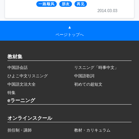
一路顺风
朋友
再见
2014.03.03
▲
ページトップへ
教材集
中国語会話
リスニング「時事中文」
ひよこ中文リスニング
中国語歌詞
中国語文法大全
初めての超短文
特集
eラーニング
オンラインスクール
担任制・講師
教材・カリキュラム