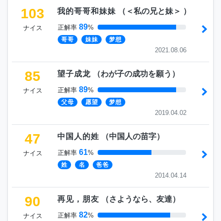
103
我的哥哥和妹妹
（
＜私の兄と妹＞
）
89
正解率
%
ナイス
哥哥
妹妹
梦想
2021.08.06
85
望子成龙
（
わが子の成功を願う
）
89
正解率
%
ナイス
父母
愿望
梦想
2019.04.02
47
中国人的姓
（
中国人の苗字
）
61
正解率
%
ナイス
姓
名
爸爸
2014.04.14
90
再见，朋友
（
さようなら、友達
）
82
正解率
%
ナイス