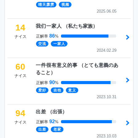
晴天霹雳
视频
2025.06.05
14
我们一家人
（
私たち家族
）
86
正解率
%
ナイス
交流
一家人
2024.02.29
60
一件很有意义的事
（
とても意義のあ
ること
）
ナイス
90
正解率
%
爱好
吉他
意义
2023.10.31
94
出差
（
出張
）
92
正解率
%
ナイス
出差
老家
2023.10.03