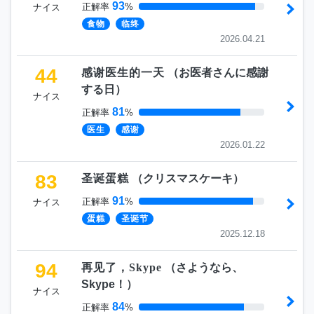
93
正解率
%
ナイス
食物
临终
2026.04.21
44
感谢医生的一天
（
お医者さんに感謝
する日
）
ナイス
81
正解率
%
医生
感谢
2026.01.22
83
圣诞蛋糕
（
クリスマスケーキ
）
91
正解率
%
ナイス
蛋糕
圣诞节
2025.12.18
94
再见了，Skype
（
さようなら、
Skype！
）
ナイス
84
正解率
%