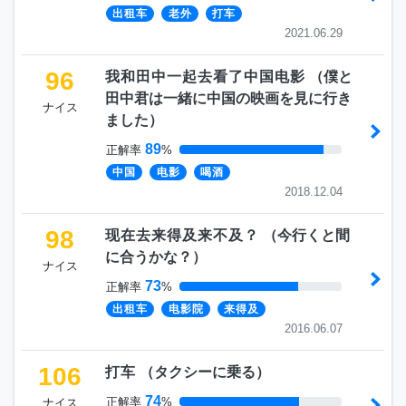
出租车
老外
打车
2021.06.29
96
我和田中一起去看了中国电影
（
僕と
田中君は一緒に中国の映画を見に行き
ナイス
ました
）
89
正解率
%
中国
电影
喝酒
2018.12.04
98
现在去来得及来不及？
（
今行くと間
に合うかな？
）
ナイス
73
正解率
%
出租车
电影院
来得及
2016.06.07
106
打车
（
タクシーに乗る
）
74
正解率
%
ナイス