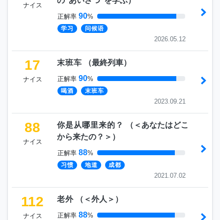
の”あいさつ”を学ぶ
）
ナイス
90
正解率
%
学习
问候语
2026.05.12
17
末班车
（
最終列車
）
90
正解率
%
ナイス
喝酒
末班车
2023.09.21
88
你是从哪里来的？
（
＜あなたはどこ
から来たの？＞
）
ナイス
88
正解率
%
习惯
地道
成都
2021.07.02
112
老外
（
＜外人＞
）
88
正解率
%
ナイス