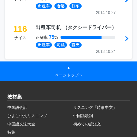
出租车
老婆
打车
2014.10.27
116
出租车司机
（
タクシードライバー
）
75
正解率
%
ナイス
出租车
司机
聊天
2013.10.24
▲
ページトップへ
教材集
中国語会話
リスニング「時事中文」
ひよこ中文リスニング
中国語歌詞
中国語文法大全
初めての超短文
特集