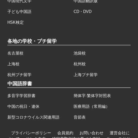
中国現代文学
中国語翻訳版
子ども中国語
CD・DVD
HSK検定
各地の学校・プチ留学
名古屋校
池袋校
上海校
杭州校
杭州プチ留学
上海プチ留学
中国語辞書
多音字学習辞書
簡体字·繁体字対照表
中国の祝日・連休
医療用語（常用編）
新型コロナウイルス関連用語
音節表
プライバシーポリシー
会員規約
お問い合わせ
運営会社に