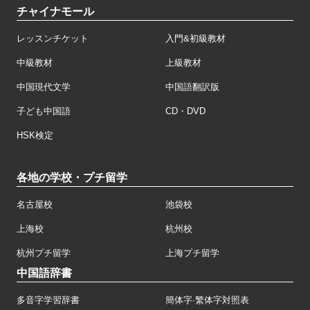
チャイナモール
レッスンチケット
入門&初級教材
中級教材
上級教材
中国現代文学
中国語翻訳版
子ども中国語
CD・DVD
HSK検定
各地の学校・プチ留学
名古屋校
池袋校
上海校
杭州校
杭州プチ留学
上海プチ留学
中国語辞書
多音字学習辞書
簡体字·繁体字対照表