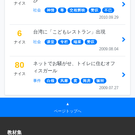
沙
ナイス
社会
神情
尊
交相辉映
赞叹
不已
2010.09.29
6
台湾に「こどもレストラン」出現
社会
ナイス
课堂
专栏
端菜
赞叹
2009.08.04
80
ネットでお騒がせ、トイレに住むオフ
ィスガール
ナイス
事件
白领
风靡
窝
闺房
辗转
2009.07.27
▲
ページトップへ
教材集