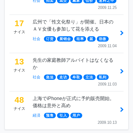
社会
拍卖
成交
藏家
估价
意料之中
2009.11.25
17
広州で「性文化祭り」が開催。日本の
ＡＶ女優も参加して花を添える
ナイス
社会
订货
展销会
坦率
届
劲敌
2009.11.04
13
先生の家庭教師アルバイトはなくなる
か
ナイス
社会
急迫
走访
牟取
立法
私利
2009.11.03
48
上海でiPhoneが正式に予約販売開始。
価格は意外と高め
ナイス
経済
预售
引入
用户
2009.10.13