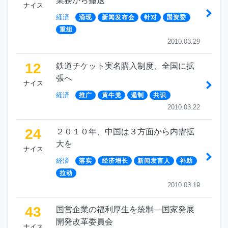
業務から撤退
ナイス
経済
涌现
新闻发布会
针对
国资委
重组
2010.03.29
12
鉄道チケット実名購入制度、全国に拡
張へ
ナイス
経済
推广
黄牛党
遏制
共识
2010.03.22
24
２０１０年、中国は３方面から内需拡
大を
ナイス
経済
落实
经济增长
新闻发言人
补助
拉动
2010.03.19
43
国営企業の福利厚生を統制―国家発展
開発改革委員会
ナイス