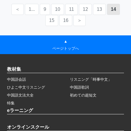
＜
1...
9
10
11
12
13
14
15
16
＞
▲
ページトップへ
教材集
中国語会話
リスニング「時事中文」
ひよこ中文リスニング
中国語歌詞
中国語文法大全
初めての超短文
特集
eラーニング
オンラインスクール