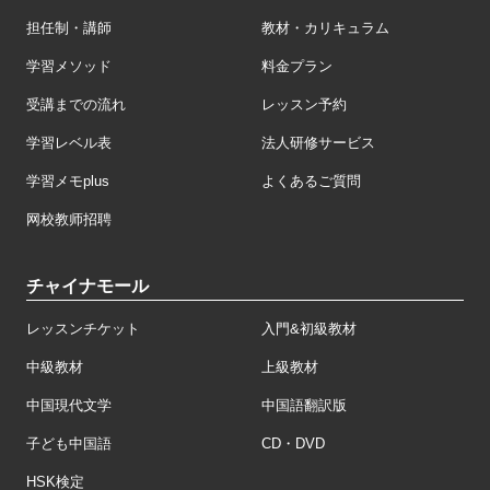
担任制・講師
教材・カリキュラム
学習メソッド
料金プラン
受講までの流れ
レッスン予約
学習レベル表
法人研修サービス
学習メモplus
よくあるご質問
网校教师招聘
チャイナモール
レッスンチケット
入門&初級教材
中級教材
上級教材
中国現代文学
中国語翻訳版
子ども中国語
CD・DVD
HSK検定