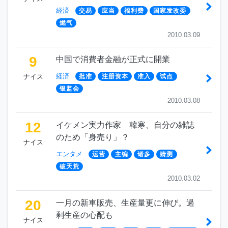
経済
交易
应当
福利费
国家发改委
燃气
2010.03.09
9
中国で消費者金融が正式に開業
経済
ナイス
批准
注册资本
准入
试点
银监会
2010.03.08
12
イケメン実力作家 韓寒、自分の雑誌
のため「身売り」？
ナイス
エンタメ
运营
主编
诸多
猜测
破天荒
2010.03.02
20
一月の新車販売、生産量更に伸び。過
剰生産の心配も
ナイス