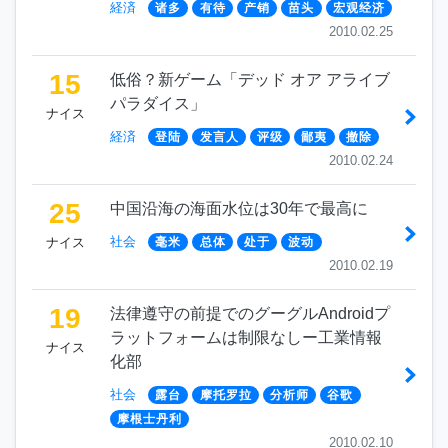
経済
诸多
有待
产销
苗头
宏观经济
2010.02.25
15
低俗？新ゲーム「デッド オア アライブ
パラダイス」
ナイス
経済
登陆
发言人
评级
鄙夷
撤除
2010.02.24
25
中国沿海の海面水位は30年で最高に
社会
ナイス
毫米
总体
处于
波动
2010.02.19
19
法律遵守の前提でのグーグルAndroidプ
ラットフォームは制限なしー工業情報
ナイス
化部
社会
露台
摩托罗拉
分析师
谷歌
摩根士丹利
2010.02.10