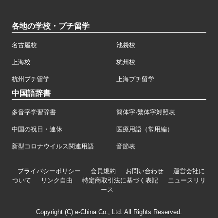
各地の学校・プチ留学
名古屋校
池袋校
上海校
杭州校
杭州プチ留学
上海プチ留学
中国語辞書
多音字学習辞書
簡体字·繁体字対照表
中国の祝日・連休
医療用語（常用編）
新型コロナウイルス関連用語
音節表
プライバシーポリシー
会員規約
お問い合わせ
運営会社に
ついて
リンク自由
特定商取引法に基づく表記
ニュースリリ
ース
Copyright (C) e-China Co., Ltd. All Rights Reserved.