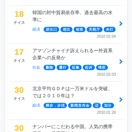
18
韓国の対中貿易依存率、過去最高の水
準に
ナイス
経済
进出口
相比
创造
关税厅
央行
2010.02.04
17
アマゾンチャイナ訴えられるー外資系
企業への反発か
ナイス
社会
删除
履行
征集
起诉
维权
2010.02.03
30
北京平均ＧＤＰは一万米ドルを突破、
では２０１０年は？
ナイス
経済
脚步，步伐
新闻发布会
迈
划分
2010.01.28
30
ナンバーにこだわる中国。人気の携帯