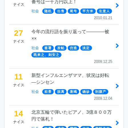
番号は一千万円以上！
ナイス
社会
随机
出售
尾号
平方米
生意人
2010.01.21
27
今年の流行語を振り返って————被
××
ナイス
社会
签署
发帖
仿造
淡定
既来之、则安之
2009.12.25
11
新型インフルエンザママ、状況は好転
―シンセン
ナイス
社会
前景
脱离
衰竭
确诊
剖腹产
2009.12.04
14
北京五輪で弾いたピアノ、3億８００万
円で落札！
ナイス