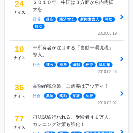
24
２０１０年、中国は３方面から内需拡
大を
ナイス
経済
落实
经济增长
新闻发言人
补助
拉动
2010.03.19
10
車所有者が注目する「自動車環境税」
導入。
ナイス
社会
征收
排放
遏制
开征
机动车
2010.02.23
36
高額納税企業、ご褒美はアウディ！
社会
ナイス
奥迪
奖励
采取
扶持
2010.02.02
77
司法試験行われる。受験者４１万人。
カンニング対策も強化！
ナイス