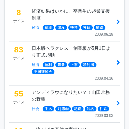
8
経済効果はいかに。卒業生の起業支援
制度
ナイス
経済
创业
印发
扶持
补贴
铺路
2009.06.19
83
日本版ヘラクレス 創業板が5月1日よ
り正式起動！
ナイス
経済
盈利
筹备
上市
净利润
中国证监会
2009.04.16
55
アンディラウになりたい？！山田常務
の野望
ナイス
社会
手术
刘德华
劝说
知名
往返
2009.03.03