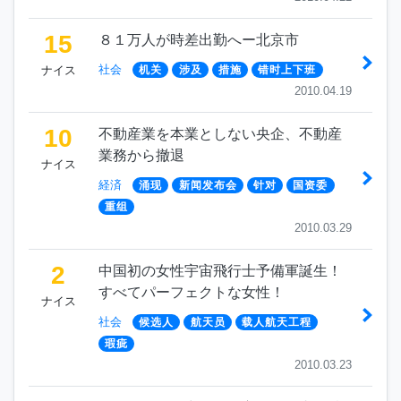
15
８１万人が時差出勤へー北京市
社会
ナイス
机关
涉及
措施
错时上下班
2010.04.19
10
不動産業を本業としない央企、不動産
業務から撤退
ナイス
経済
涌现
新闻发布会
针对
国资委
重组
2010.03.29
2
中国初の女性宇宙飛行士予備軍誕生！
すべてパーフェクトな女性！
ナイス
社会
候选人
航天员
载人航天工程
瑕疵
2010.03.23