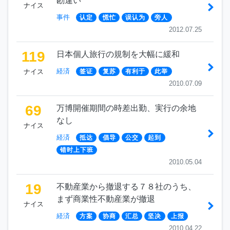
勘違い
ナイス
事件
认定
慌忙
误认为
旁人
2012.07.25
119
日本個人旅行の規制を大幅に緩和
経済
ナイス
签证
复苏
有利于
此举
2010.07.09
69
万博開催期間の時差出勤、実行の余地
なし
ナイス
経済
抵达
倡导
公交
起到
错时上下班
2010.05.04
19
不動産業から撤退する７８社のうち、
まず商業性不動産業が撤退
ナイス
経済
方案
协商
汇总
坚决
上报
2010.04.22