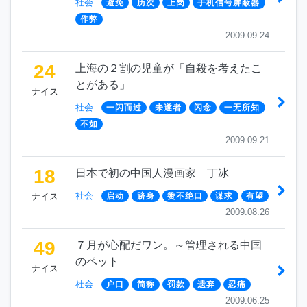
社会
避免
历次
上岗
手机信号屏蔽器
作弊
2009.09.24
24
上海の２割の児童が「自殺を考えたこ
とがある」
ナイス
社会
一闪而过
未遂者
闪念
一无所知
不如
2009.09.21
18
日本で初の中国人漫画家 丁冰
社会
ナイス
启动
跻身
赞不绝口
谋求
有望
2009.08.26
49
７月が心配だワン。～管理される中国
のペット
ナイス
社会
户口
简称
罚款
遗弃
忍痛
2009.06.25