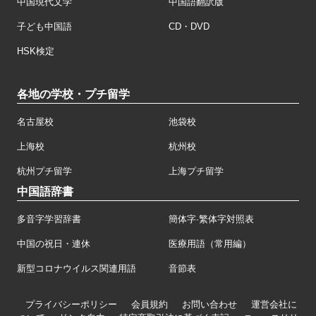
中国現代文学
中国語翻訳版
子ども中国語
CD・DVD
HSK検定
各地の学校・プチ留学
名古屋校
池袋校
上海校
杭州校
杭州プチ留学
上海プチ留学
中国語辞書
多音字学習辞書
簡体字·繁体字対照表
中国の祝日・連休
医療用語（常用編）
新型コロナウイルス関連用語
音節表
プライバシーポリシー
会員規約
お問い合わせ
運営会社に