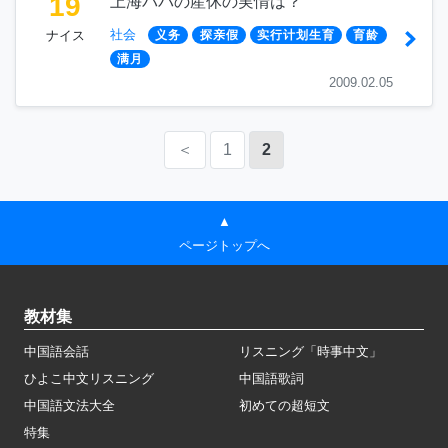
19
上海パパの産休の実情は？
社会
ナイス
义务
探亲假
实行计划生育
育龄
满月
2009.02.05
＜
1
2
▲
ページトップへ
教材集
中国語会話
リスニング「時事中文」
ひよこ中文リスニング
中国語歌詞
中国語文法大全
初めての超短文
特集