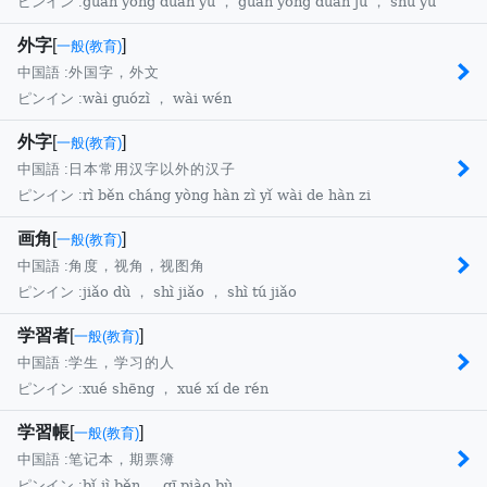
guàn yòng duǎn yǔ ， guàn yòng duǎn jù ， shú yǔ
ピンイン :
外字
[
]
一般(教育)
中国語 :
外国字，外文
wài guózì ， wài wén
ピンイン :
外字
[
]
一般(教育)
中国語 :
日本常用汉字以外的汉子
rì běn cháng yòng hàn zì yǐ wài de hàn zi
ピンイン :
画角
[
]
一般(教育)
中国語 :
角度，视角，视图角
jiǎo dù ， shì jiǎo ， shì tú jiǎo
ピンイン :
学習者
[
]
一般(教育)
中国語 :
学生，学习的人
xué shēng ， xué xí de rén
ピンイン :
学習帳
[
]
一般(教育)
中国語 :
笔记本，期票簿
bǐ jì běn ， qī piào bù
ピンイン :