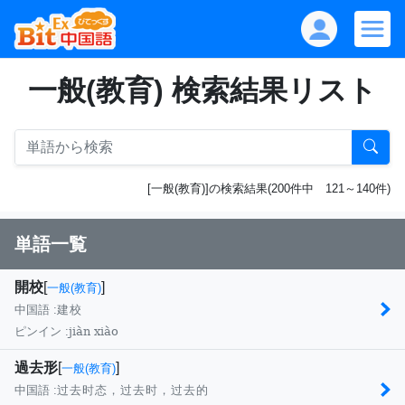
一般(教育) 検索結果リスト
[一般(教育)]の検索結果(200件中 121～140件)
単語一覧
開校
[
]
一般(教育)
中国語 :
建校
jiàn xiào
ピンイン :
過去形
[
]
一般(教育)
中国語 :
过去时态，过去时，过去的