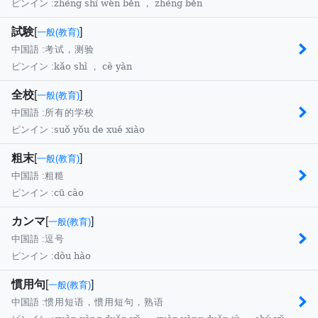
zhèng shì wén běn ， zhèng běn
ピンイン :
試験
[
]
一般(教育)
中国語 :
考试，测验
kǎo shì ， cè yàn
ピンイン :
全校
[
]
一般(教育)
中国語 :
所有的学校
suǒ yǒu de xué xiào
ピンイン :
粗末
[
]
一般(教育)
中国語 :
粗糙
cū cào
ピンイン :
カンマ
[
]
一般(教育)
中国語 :
逗号
dòu hào
ピンイン :
慣用句
[
]
一般(教育)
中国語 :
惯用短语，惯用短句，熟语