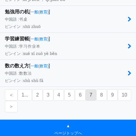
勉強用の机
[
]
一般(教育)
中国語 :
书桌
shū zhuō
ピンイン :
学習練習帳
[
]
一般(教育)
中国語 :
学习作业本
xué xí zuò yè běn
ピンイン :
数の数え方
[
]
一般(教育)
中国語 :
数数法
shù shù fǎ
ピンイン :
＜
1...
2
3
4
5
6
7
8
9
10
＞
▲
ページトップへ