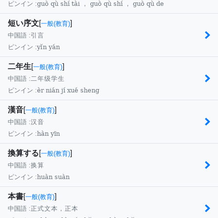
guò qù shí tài ， guò qù shí ， guò qù de
ピンイン :
短い序文
[
]
一般(教育)
中国語 :
引言
yǐn yán
ピンイン :
二年生
[
]
一般(教育)
中国語 :
二年级学生
èr nián jí xué sheng
ピンイン :
漢音
[
]
一般(教育)
中国語 :
汉音
hàn yīn
ピンイン :
換算する
[
]
一般(教育)
中国語 :
换算
huàn suàn
ピンイン :
本書
[
]
一般(教育)
中国語 :
正式文本，正本