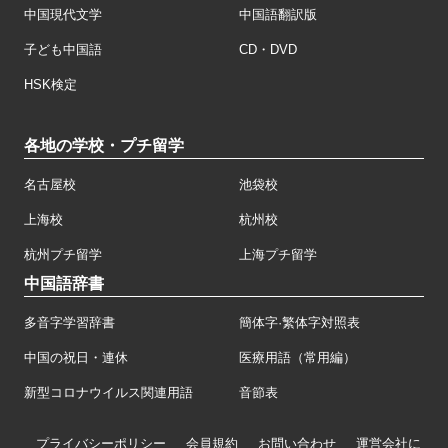
中国現代文学
中国語翻訳版
子ども中国語
CD・DVD
HSK検定
各地の学校・プチ留学
名古屋校
池袋校
上海校
杭州校
杭州プチ留学
上海プチ留学
中国語辞書
多音字学習辞書
簡体字·繁体字対照表
中国の祝日・連休
医療用語（常用編）
新型コロナウイルス関連用語
音節表
プライバシーポリシー
会員規約
お問い合わせ
運営会社に