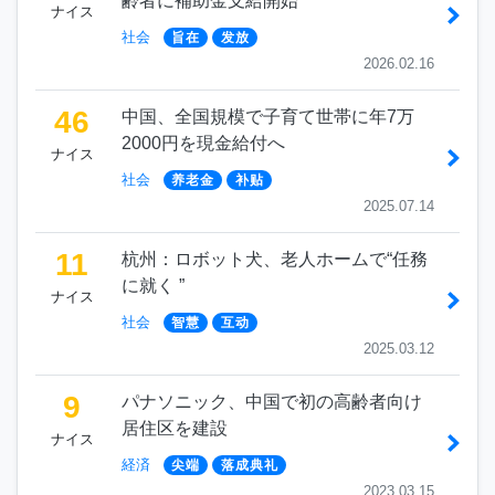
齢者に補助金支給開始
ナイス
社会
旨在
发放
2026.02.16
46
中国、全国規模で子育て世帯に年7万
2000円を現金給付へ
ナイス
社会
养老金
补贴
2025.07.14
11
杭州：ロボット犬、老人ホームで“任務
に就く ”
ナイス
社会
智慧
互动
2025.03.12
9
パナソニック、中国で初の高齢者向け
居住区を建設
ナイス
経済
尖端
落成典礼
2023.03.15