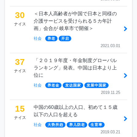
30
＜日本人高齢者が中国で日本と同様の
介護サービスを受けられる５カ年計
ナイス
画」会合が 岐阜市で開催＞
社会
养老
开启
2021.03.01
37
「２０１９年度・年金制度グローバル
ランキング」発表。中国は日本より上
ナイス
位に
社会
养老金
发达国家
发展中国家
2019.11.25
15
中国の60歳以上の人口、初めて１５歳
以下の人口を超える
ナイス
社会
大势所趋
养儿防老
生育率
2019.03.21