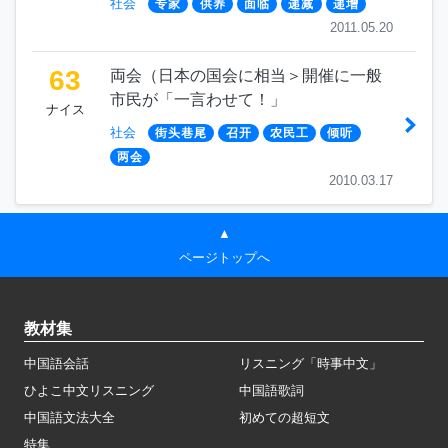
社会
专家
供养
面临
递减
递增
2011.05.20
63
両会（日本の国会に相当＞開催に一般
市民が「一言わせて！」
ナイス
社会
街头巷尾
召开
农民工
倾听
两会
2010.03.17
▲
ページトップへ
教材集
中国語会話
リスニング「時事中文」
ひよこ中文リスニング
中国語歌詞
中国語文法大全
初めての超短文
特集