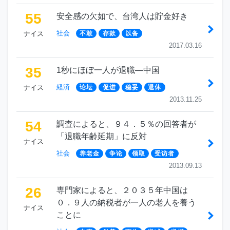
55
安全感の欠如で、台湾人は貯金好き
社会
ナイス
不敢
存款
以备
2017.03.16
35
1秒にほぼ一人が退職―中国
経済
ナイス
论坛
促进
稳妥
退休
2013.11.25
54
調査によると、９４．５％の回答者が
「退職年齢延期」に反対
ナイス
社会
养老金
争论
领取
受访者
2013.09.13
26
専門家によると、２０３５年中国は
０．９人の納税者が一人の老人を養う
ナイス
ことに