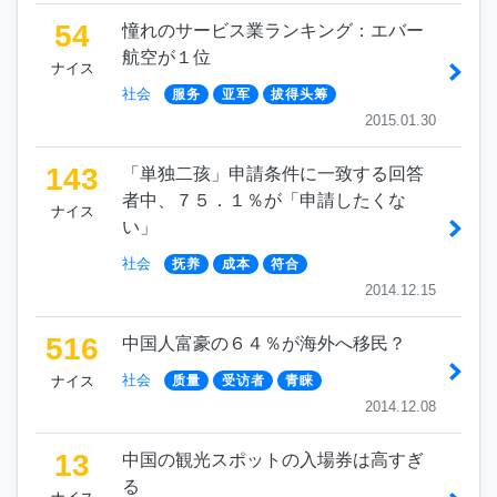
54
憧れのサービス業ランキング：エバー
航空が１位
ナイス
社会
服务
亚军
拔得头筹
2015.01.30
143
「単独二孩」申請条件に一致する回答
者中、７５．１％が「申請したくな
ナイス
い」
社会
抚养
成本
符合
2014.12.15
516
中国人富豪の６４％が海外へ移民？
社会
ナイス
质量
受访者
青睐
2014.12.08
13
中国の観光スポットの入場券は高すぎ
る