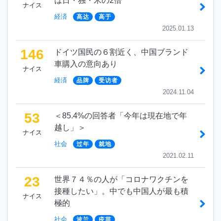
は日・独・米の2倍
ナイス
経済
高达
高于
2025.01.13
146
ドイツ国民の６割近く、中国ブランド
車購入の意向あり
ナイス
経済
品牌
受访者
2024.11.04
53
＜85.4%の回答者「今年は現在地で年
越し」＞
ナイス
社会
过年
就地
2021.02.11
23
世界７４％の人が「コロナワクチンを
接種したい」。中でも中国人が最も積
ナイス
極的
社会
波兰
疫苗