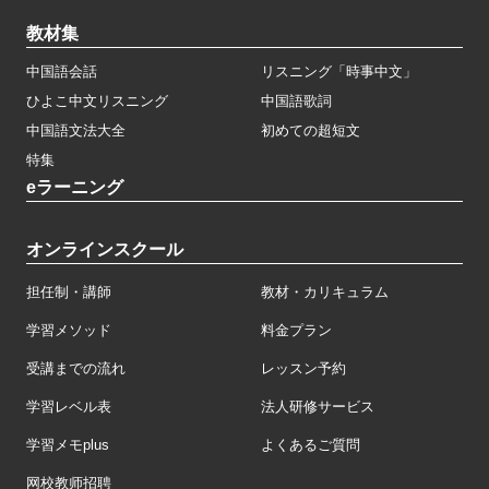
教材集
中国語会話
リスニング「時事中文」
ひよこ中文リスニング
中国語歌詞
中国語文法大全
初めての超短文
特集
eラーニング
オンラインスクール
担任制・講師
教材・カリキュラム
学習メソッド
料金プラン
受講までの流れ
レッスン予約
学習レベル表
法人研修サービス
学習メモplus
よくあるご質問
网校教师招聘