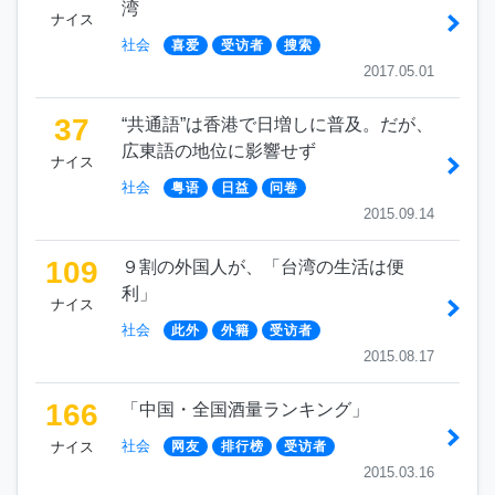
湾
ナイス
社会
喜爱
受访者
搜索
2017.05.01
37
“共通語”は香港で日増しに普及。だが、
広東語の地位に影響せず
ナイス
社会
粤语
日益
问卷
2015.09.14
109
９割の外国人が、「台湾の生活は便
利」
ナイス
社会
此外
外籍
受访者
2015.08.17
166
「中国・全国酒量ランキング」
社会
ナイス
网友
排行榜
受访者
2015.03.16