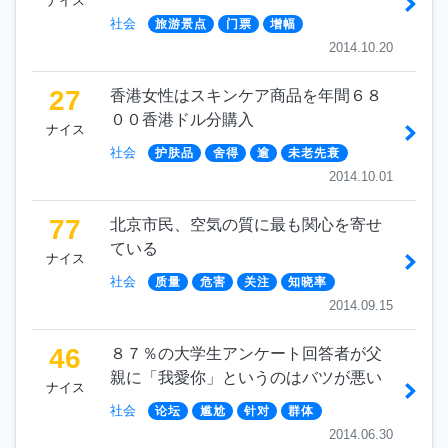
ナイス
社会
旅游景点
门票
增幅
2014.10.20
27
香港女性はスキンケア商品を年間６８
００香港ドル分購入
ナイス
社会
护肤品
舍得
逾
未老先衰
2014.10.01
77
北京市民、空気の質に最も関心を寄せ
ている
ナイス
社会
质量
危害
关注
知晓率
2014.09.15
46
８７％の大学生アンケート回答者が父
親に「我愛你」というのはバツが悪い
ナイス
社会
论坛
尴尬
针对
群体
2014.06.30