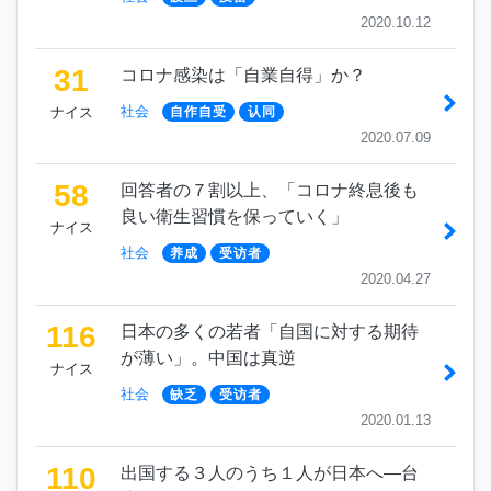
2020.10.12
31
コロナ感染は「自業自得」か？
社会
ナイス
自作自受
认同
2020.07.09
58
回答者の７割以上、「コロナ終息後も
良い衛生習慣を保っていく」
ナイス
社会
养成
受访者
2020.04.27
116
日本の多くの若者「自国に対する期待
が薄い」。中国は真逆
ナイス
社会
缺乏
受访者
2020.01.13
110
出国する３人のうち１人が日本へ―台