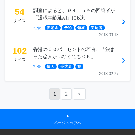
54
調査によると、９４．５％の回答者が
「退職年齢延期」に反対
ナイス
社会
养老金
争论
领取
受访者
2013.09.13
102
香港の６０パーセントの若者、「決ま
った恋人がいなくてもＯＫ」
ナイス
社会
情人
受访者
视
2013.02.27
1
2
＞
▲
ページトップへ