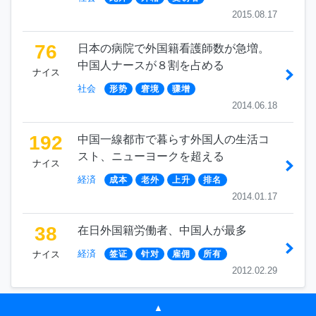
2015.08.17
76
日本の病院で外国籍看護師数が急増。
中国人ナースが８割を占める
ナイス
社会
形势
窘境
骤增
2014.06.18
192
中国一線都市で暮らす外国人の生活コ
スト、ニューヨークを超える
ナイス
経済
成本
老外
上升
排名
2014.01.17
38
在日外国籍労働者、中国人が最多
経済
ナイス
签证
针对
雇佣
所有
2012.02.29
▲