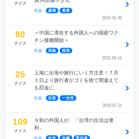
員:阿部展子さん
ナイス
社会
愿望
喜爱
2023.01.30
80
＜中国に滞在する外国人への国産ワク
チン接種開始＞
ナイス
社会
风险
疫苗
2021.04.15
25
上海に出張や旅行にいく方注意！７月
１日より旅行者がゴミを捨て間違えて
ナイス
も罰金に
社会
垃圾
一次性
2019.07.11
109
９割の外国人が、「台湾の生活は便
利」
ナイス
社会
此外
外籍
受访者