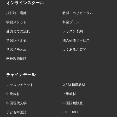
オンラインスクール
担任制・講師
教材・カリキュラム
学習メソッド
料金プラン
受講までの流れ
レッスン予約
学習レベル表
法人研修サービス
学習メモplus
よくあるご質問
网校教师招聘
チャイナモール
レッスンチケット
入門&初級教材
中級教材
上級教材
中国現代文学
中国語翻訳版
子ども中国語
CD・DVD