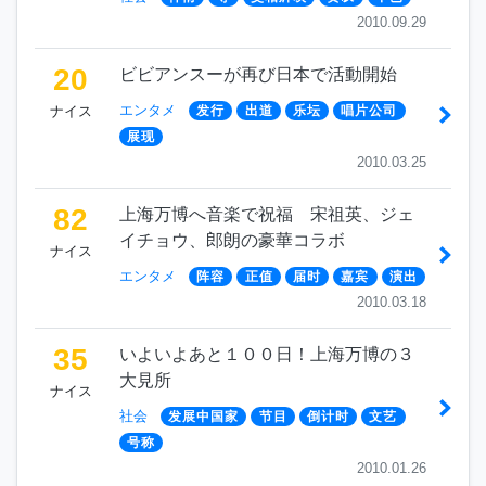
2010.09.29
20
ビビアンスーが再び日本で活動開始
エンタメ
ナイス
发行
出道
乐坛
唱片公司
展现
2010.03.25
82
上海万博へ音楽で祝福 宋祖英、ジェ
イチョウ、郎朗の豪華コラボ
ナイス
エンタメ
阵容
正值
届时
嘉宾
演出
2010.03.18
35
いよいよあと１００日！上海万博の３
大見所
ナイス
社会
发展中国家
节目
倒计时
文艺
号称
2010.01.26