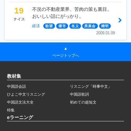
19
不況の不動産業界、苦肉の策も裏目。
おいしい話にがっかり。
ナイス
経済
盼望
楼市
名义
房展会
精明
2009.01.09
▲
ページトップへ
教材集
中国語会話
リスニング「時事中文」
ひよこ中文リスニング
中国語歌詞
中国語文法大全
初めての超短文
特集
eラーニング