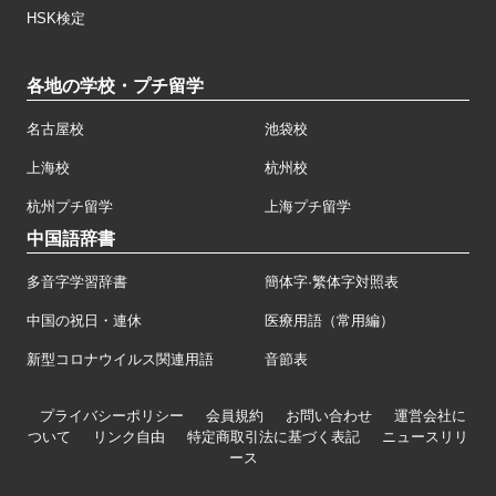
HSK検定
各地の学校・プチ留学
名古屋校
池袋校
上海校
杭州校
杭州プチ留学
上海プチ留学
中国語辞書
多音字学習辞書
簡体字·繁体字対照表
中国の祝日・連休
医療用語（常用編）
新型コロナウイルス関連用語
音節表
プライバシーポリシー
会員規約
お問い合わせ
運営会社に
ついて
リンク自由
特定商取引法に基づく表記
ニュースリリ
ース