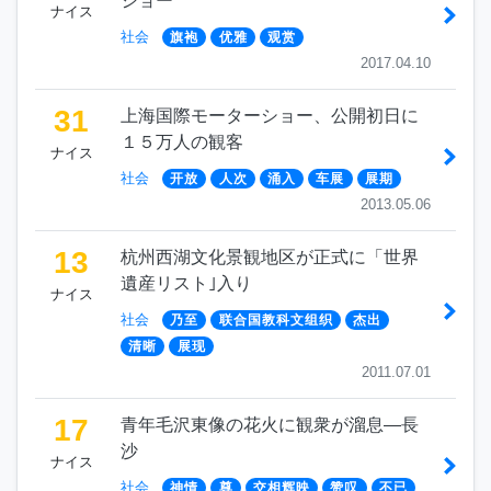
ショー”
ナイス
社会
旗袍
优雅
观赏
2017.04.10
31
上海国際モーターショー、公開初日に
１５万人の観客
ナイス
社会
开放
人次
涌入
车展
展期
2013.05.06
13
杭州西湖文化景観地区が正式に「世界
遺産リスト｣入り
ナイス
社会
乃至
联合国教科文组织
杰出
清晰
展现
2011.07.01
17
青年毛沢東像の花火に観衆が溜息―長
沙
ナイス
社会
神情
尊
交相辉映
赞叹
不已