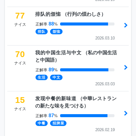
77
排队的烦恼
（
行列の煩わしさ
）
88
正解率
%
ナイス
排队
烦恼
2026.03.10
70
我的中国生活与中文
（
私の中国生活
と中国語
）
ナイス
89
正解率
%
生活
中文
2026.03.03
15
发现中餐的新味道
（
中華レストラン
の新たな味を見つける
）
ナイス
87
正解率
%
中餐
招牌菜
2026.02.19