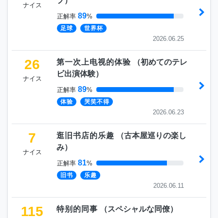
プ
）
ナイス
89
正解率
%
足球
世界杯
2026.06.25
26
第一次上电视的体验
（
初めてのテレ
ビ出演体験
）
ナイス
89
正解率
%
体验
哭笑不得
2026.06.23
7
逛旧书店的乐趣
（
古本屋巡りの楽し
み
）
ナイス
81
正解率
%
旧书
乐趣
2026.06.11
115
特别的同事
（
スペシャルな同僚
）