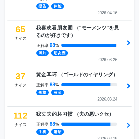
报告
体检
2026.04.16
65
我喜欢看朋友圈
（
“モーメンツ”を見
るのが好きです
）
ナイス
98
正解率
%
照片
朋友圈
2026.03.26
37
黄金耳环
（
ゴールドのイヤリング
）
88
正解率
%
ナイス
价格
黄金
2026.03.24
112
我丈夫的坏习惯
（
夫の悪いクセ
）
88
正解率
%
ナイス
手机
清洁
2026.03.19