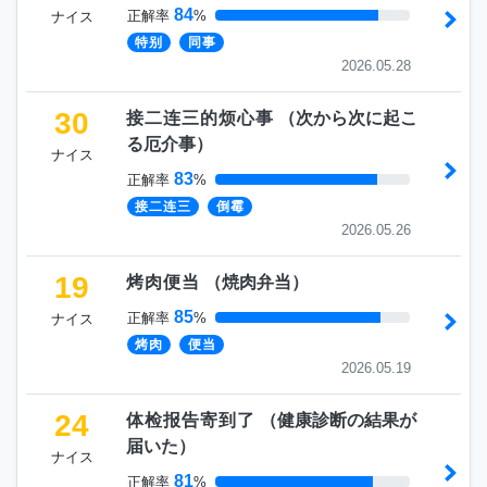
84
正解率
%
ナイス
特别
同事
2026.05.28
30
接二连三的烦心事
（
次から次に起こ
る厄介事
）
ナイス
83
正解率
%
接二连三
倒霉
2026.05.26
19
烤肉便当
（
焼肉弁当
）
85
正解率
%
ナイス
烤肉
便当
2026.05.19
24
体检报告寄到了
（
健康診断の結果が
届いた
）
ナイス
81
正解率
%