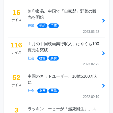
16
無印良品、中国で「自家製」野菜の販
売を開始
ナイス
経済
签约
门店
2023.03.22
116
１月の中国映画興行収入、はやくも100
億元を突破
ナイス
社会
榜首
票房
2023.02.22
52
中国のネットユーザー、10億5100万人
に
ナイス
社会
上网
网民
2022.09.19
3
ラッキンコーヒーが「起死回生」。ス