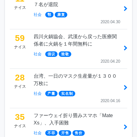
７名が退院
ナイス
社会
鄂
康复
2020.04.30
59
四川火鍋協会、武漢から戻った医療関
係者に火鍋を１年間無料に
ナイス
社会
倡议
致敬
2020.04.20
28
台湾、一日のマスク生産量が１３００
万枚に
ナイス
社会
产量
实名制
2020.04.16
35
ファーウェイ折り畳みスマホ「Mate
Xs」、入手困難
ナイス
社会
不菲
开售
售价