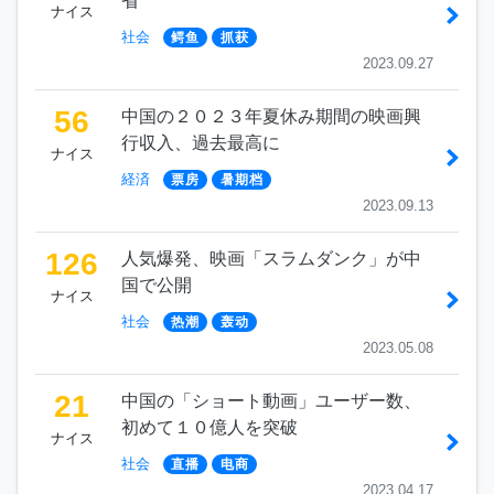
省
ナイス
社会
鳄鱼
抓获
2023.09.27
56
中国の２０２３年夏休み期間の映画興
行収入、過去最高に
ナイス
経済
票房
暑期档
2023.09.13
126
人気爆発、映画「スラムダンク」が中
国で公開
ナイス
社会
热潮
轰动
2023.05.08
21
中国の「ショート動画」ユーザー数、
初めて１０億人を突破
ナイス
社会
直播
电商
2023.04.17