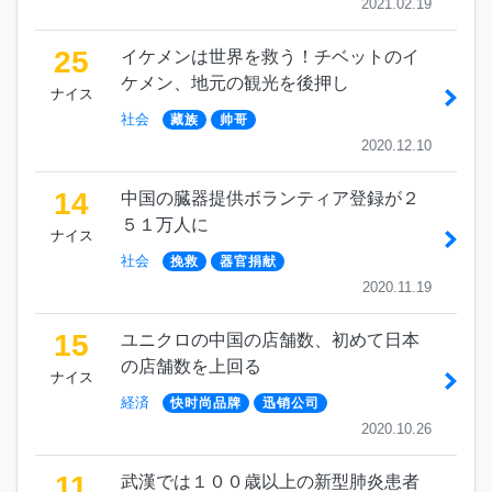
2021.02.19
25
イケメンは世界を救う！チベットのイ
ケメン、地元の観光を後押し
ナイス
社会
藏族
帅哥
2020.12.10
14
中国の臓器提供ボランティア登録が２
５１万人に
ナイス
社会
挽救
器官捐献
2020.11.19
15
ユニクロの中国の店舗数、初めて日本
の店舗数を上回る
ナイス
経済
快时尚品牌
迅销公司
2020.10.26
11
武漢では１００歳以上の新型肺炎患者