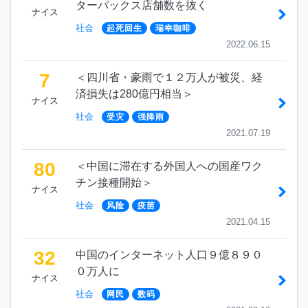
ターバックス店舗数を抜く
ナイス
社会
起死回生
瑞幸咖啡
2022.06.15
7
＜四川省・豪雨で１２万人が被災、経
済損失は280億円相当＞
ナイス
社会
受灾
强降雨
2021.07.19
80
＜中国に滞在する外国人への国産ワク
チン接種開始＞
ナイス
社会
风险
疫苗
2021.04.15
32
中国のインターネット人口９億８９０
０万人に
ナイス
社会
网民
数码