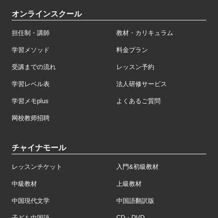
オンラインスクール
担任制・講師
教材・カリキュラム
学習メソッド
料金プラン
受講までの流れ
レッスン予約
学習レベル表
法人研修サービス
学習メモplus
よくあるご質問
网校教师招聘
チャイナモール
レッスンチケット
入門&初級教材
中級教材
上級教材
中国現代文学
中国語翻訳版
子ども中国語
CD・DVD