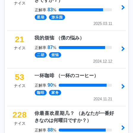
きですか？
）
ナイス
83
正解率
%
星期
游乐园
2025.03.11
21
我的烦恼
（
僕の悩み
）
87
正解率
%
ナイス
二胡
烦恼
2024.12.12
53
一杯咖啡
（
一杯のコーヒー
）
90
正解率
%
ナイス
咖啡
家务
2024.11.21
228
你最喜欢星期几？
（
あなたが一番好
きなのは何曜日ですか？
）
ナイス
88
正解率
%