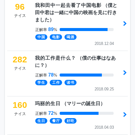
96
我和田中一起去看了中国电影
（
僕と
田中君は一緒に中国の映画を見に行き
ナイス
ました
）
89
正解率
%
中国
电影
喝酒
2018.12.04
282
我的工作是什么？
（
僕の仕事はなあ
に？
）
ナイス
78
正解率
%
学生
工作
读书
2018.09.25
160
玛丽的生日
（
マリーの誕生日
）
72
正解率
%
ナイス
生日
餐厅
好吃
2018.04.03