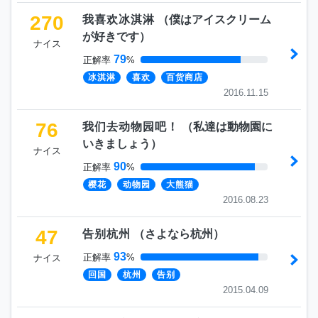
270
我喜欢冰淇淋
（
僕はアイスクリーム
が好きです
）
ナイス
79
正解率
%
冰淇淋
喜欢
百货商店
2016.11.15
76
我们去动物园吧！
（
私達は動物園に
いきましょう
）
ナイス
90
正解率
%
樱花
动物园
大熊猫
2016.08.23
47
告别杭州
（
さよなら杭州
）
93
正解率
%
ナイス
回国
杭州
告别
2015.04.09