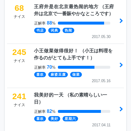
68
王府井是在北京最热闹的地方
（
王府
井は北京で一番賑やかなところです
）
ナイス
88
正解率
%
书店
词典
热闹
2017.05.30
245
小王做菜做得很好！
（
小王は料理を
作るのがとても上手です！
）
ナイス
70
正解率
%
喜欢
麻婆豆腐
做菜
2017.05.16
241
我美好的一天
（
私の素晴らしい一
日
）
ナイス
82
正解率
%
喜欢
美好
星期六
2017.04.11