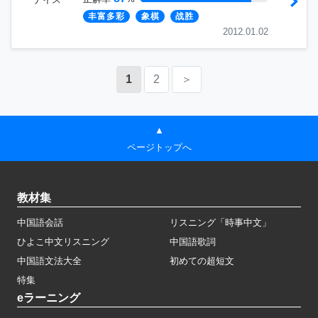
丰富多彩
象棋
战胜
2012.01.02
1
2
＞
▲
ページトップへ
教材集
中国語会話
リスニング「時事中文」
ひよこ中文リスニング
中国語歌詞
中国語文法大全
初めての超短文
特集
eラーニング