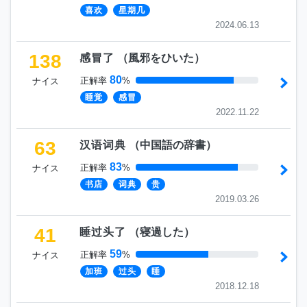
喜欢
星期几
2024.06.13
138
感冒了
（
風邪をひいた
）
80
正解率
%
ナイス
睡觉
感冒
2022.11.22
63
汉语词典
（
中国語の辞書
）
83
正解率
%
ナイス
书店
词典
贵
2019.03.26
41
睡过头了
（
寝過した
）
59
正解率
%
ナイス
加班
过头
睡
2018.12.18