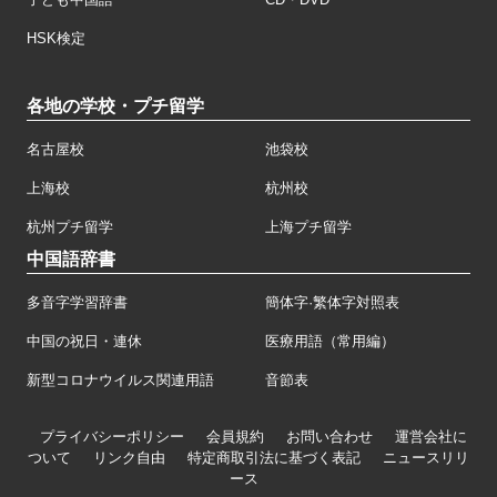
HSK検定
各地の学校・プチ留学
名古屋校
池袋校
上海校
杭州校
杭州プチ留学
上海プチ留学
中国語辞書
多音字学習辞書
簡体字·繁体字対照表
中国の祝日・連休
医療用語（常用編）
新型コロナウイルス関連用語
音節表
プライバシーポリシー
会員規約
お問い合わせ
運営会社に
ついて
リンク自由
特定商取引法に基づく表記
ニュースリリ
ース