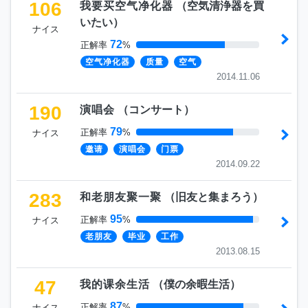
106
我要买空气净化器
（
空気清浄器を買
いたい
）
ナイス
72
正解率
%
空气净化器
质量
空气
2014.11.06
190
演唱会
（
コンサート
）
79
正解率
%
ナイス
邀请
演唱会
门票
2014.09.22
283
和老朋友聚一聚
（
旧友と集まろう
）
95
正解率
%
ナイス
老朋友
毕业
工作
2013.08.15
47
我的课余生活
（
僕の余暇生活
）
87
正解率
%
ナイス