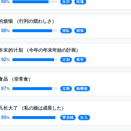
80
%
生日
玫瑰
的烦恼
（
行列の煩わしさ
）
88
%
排队
烦恼
年末的计划
（
今年の年末年始の計画
）
92
%
计划
留学
食品
（
非常食
）
87
%
过期
咖喱饭
儿长大了
（
私の娘は成長した
）
95
%
零花钱
女儿