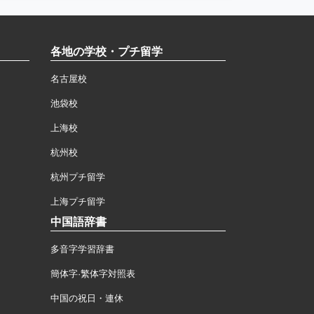
各地の学校・プチ留学
名古屋校
池袋校
上海校
杭州校
杭州プチ留学
上海プチ留学
中国語辞書
多音字学習辞書
簡体字·繁体字対照表
中国の祝日・連休