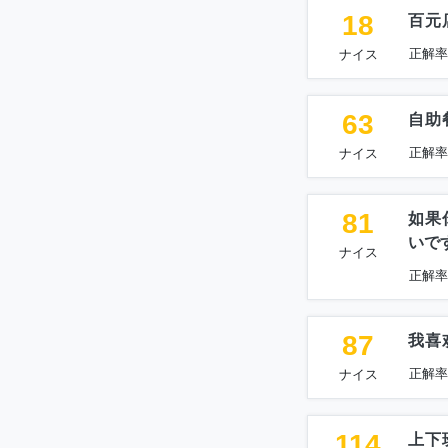
18
百元
正解率
ナイス
63
自助
正解率
ナイス
81
如果
いで
ナイス
正解率
87
我喜
正解率
ナイス
114
上下