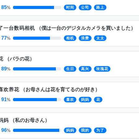
85
%
时间
公司
路上
了一台数码相机
（
僕は一台のデジタルカメラを買いました
）
77
%
相机
浪费
太太
花
（
バラの花
）
89
%
生日
高兴
玫瑰花
喜欢养花
（
お母さんは花を育てるのが好き
）
91
%
喜欢
妈妈
花
妈妈
（
私のお母さん
）
96
%
妈妈
我的
为了