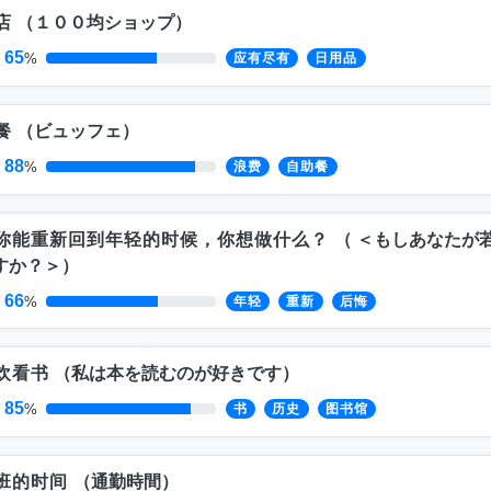
店
（
１００均ショップ
）
65
%
应有尽有
日用品
餐
（
ビュッフェ
）
88
%
浪费
自助餐
你能重新回到年轻的时候，你想做什么？
（
＜もしあなたが
すか？＞
）
66
%
年轻
重新
后悔
欢看书
（
私は本を読むのが好きです
）
85
%
书
历史
图书馆
班的时间
（
通勤時間
）