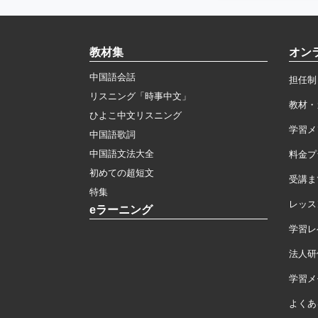
教材集
オン
中国語会話
担任制
リスニング「時事中文」
教材・
ひよこ中文リスニング
学習メ
中国語歌詞
中国語文法大全
料金プ
初めての超短文
受講ま
特集
レッス
eラーニング
学習レ
法人研
学習メモ
よくあ