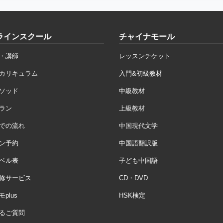
ラインスクール
チャイナモール
・講師
レッスンチケット
カリキュラム
入門&初級教材
ソッド
中級教材
ラン
上級教材
での流れ
中国現代文学
ン予約
中国語翻訳版
ベル表
子ども中国語
修サービス
CD・DVD
plus
HSK検定
るご質問