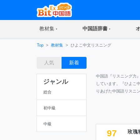
(current)
(current)
教材集
中国語辞書
Top
教材集
ひよこ中文リスニング
人気
新着
中国語『リスニング力
ジャンル
しています。『ひよこ
りあげた中国語リスニ
総合
初中級
中級
97
玫瑰