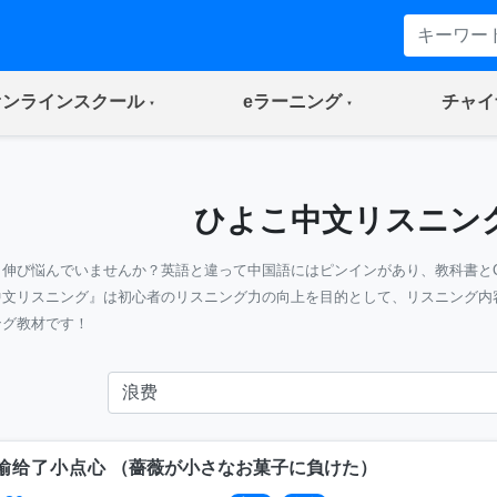
(current)
(current)
オンラインスクール
eラーニング
チャイ
ひよこ中文リスニン
』伸び悩んでいませんか？英語と違って中国語にはピンインがあり、教科書と
中文リスニング』は初心者のリスニング力の向上を目的として、リスニング内
ング教材です！
输给了小点心
（
薔薇が小さなお菓子に負けた
）