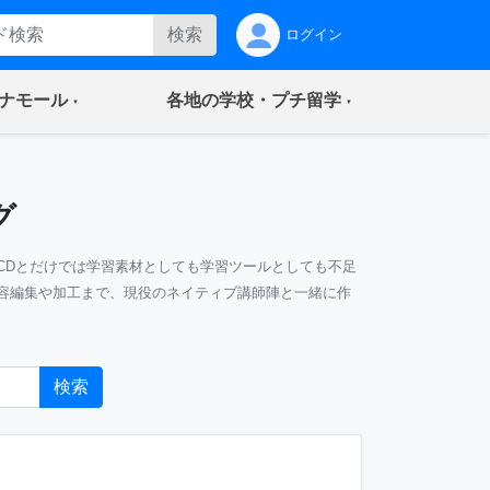
検索
ログイン
(current)
(current)
ナモール
各地の学校・プチ留学
グ
CDとだけでは学習素材としても学習ツールとしても不足
容編集や加工まで、現役のネイティブ講師陣と一緒に作
検索