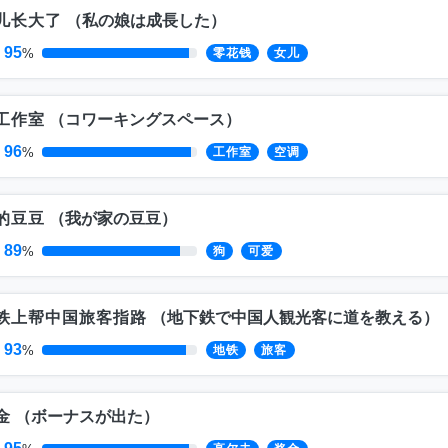
儿长大了
（
私の娘は成長した
）
95
%
零花钱
女儿
工作室
（
コワーキングスペース
）
96
%
工作室
空调
的豆豆
（
我が家の豆豆
）
89
%
狗
可爱
铁上帮中国旅客指路
（
地下鉄で中国人観光客に道を教える
）
93
%
地铁
旅客
金
（
ボーナスが出た
）