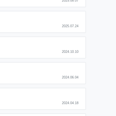
2025.08.07
2025.07.24
2024.10.10
2024.06.04
2024.04.18