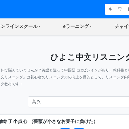
(current)
(current)
オンラインスクール
eラーニング
チャイ
ひよこ中文リスニン
』伸び悩んでいませんか？英語と違って中国語にはピンインがあり、教科書と
中文リスニング』は初心者のリスニング力の向上を目的として、リスニング内
ング教材です！
输给了小点心
（
薔薇が小さなお菓子に負けた
）