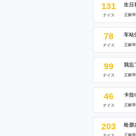
131
生日
正解率
ナイス
78
车站
正解率
ナイス
99
我忘
正解率
ナイス
46
卡拉
正解率
ナイス
203
给朋
正解率
ナイス