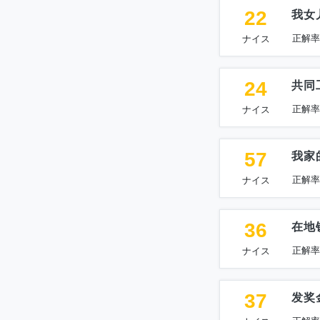
22
我女
正解率
ナイス
24
共同
正解率
ナイス
57
我家
正解率
ナイス
36
在地
正解率
ナイス
37
发奖