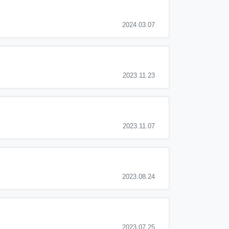
2024.03.07
2023.11.23
2023.11.07
2023.08.24
2023.07.25