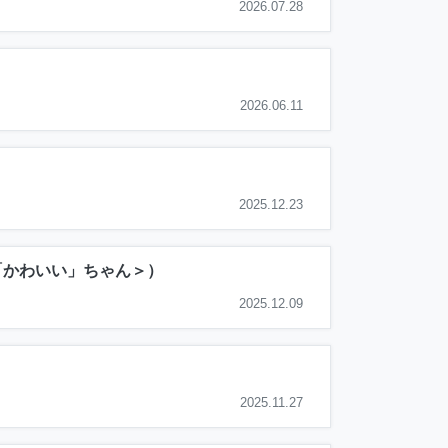
2026.07.28
2026.06.11
2025.12.23
「かわいい」ちゃん＞
）
2025.12.09
2025.11.27