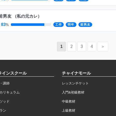
前男友
（
私の元カレ
）
83
%
工作
明年
前男友
1
2
3
4
＞
ラインスクール
チャイナモール
・講師
レッスンチケット
カリキュラム
入門&初級教材
ソッド
中級教材
ラン
上級教材