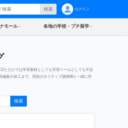
検索
ログイン
(current)
(current)
ナモール
各地の学校・プチ留学
グ
CDとだけでは学習素材としても学習ツールとしても不足
容編集や加工まで、現役のネイティブ講師陣と一緒に作
検索