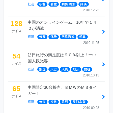
社会
积蓄
看重
剩男 剩女
择偶
2010.12.23
128
中国のオンラインゲーム、10年で１４
２が消滅
ナイス
経済
份额
优势
网络游戏
经典
2010.11.25
54
訪日旅行の満足度は９０％以上！ー中
国人観光客
ナイス
経済
抵达
大巴
入境
划分
前往
2010.10.13
65
中国限定30台販売、ＢＭＷのＭ３タイ
ガー！
ナイス
経済
价值
发售
系列
双门车型
2010.09.28