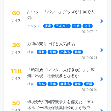
60
占いタコ「パウル」グッズが中国で人
気に
ナイス
エンタメ
决赛
五花八门
击败
公仔
2010.07.19
36
万博の売り上げと人気商品
社会
ナイス
零售
抢购
小礼品
畅销
2010.06.21
118
「哈租族（レンタル大好き族）」。広
州に出現。社会現象となるか
ナイス
社会
跑车
信奉
奢侈品
青睐
所谓
2010.06.04
50
環境分野で国際競争力を備えた「省エ
ネルギー環境保護集団公司」が設立
ナイス