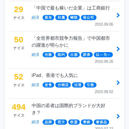
29
「中国で最も稼いだ企業」は工商銀行
経済
ナイス
股东
归属
蝉联
母公司
2010.09.06
50
「全世界都市競争力報告」で中国都市
の躍進が明らかに
ナイス
経済
伦敦
纽约
占据
跻身
以～为～
2010.08.26
52
iPad、香港でも人気に
経済
ナイス
发售
分销店
沽清
引致
2010.08.02
494
中国の若者は国際的ブランドが大好
き？
ナイス
経済
品牌
西方
欧盟
青睐
奢侈品
2010.07.22