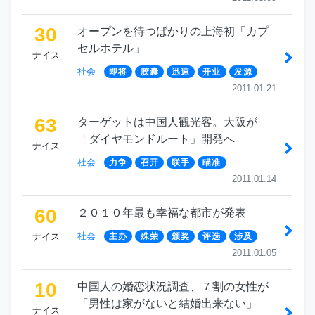
30
オープンを待つばかりの上海初「カプ
セルホテル」
ナイス
社会
即将
胶囊
迅速
开业
发源
2011.01.21
63
ターゲットは中国人観光客。大阪が
「ダイヤモンドルート」開発へ
ナイス
社会
力争
召开
联手
瞄准
2011.01.14
60
２０１０年最も幸福な都市が発表
社会
ナイス
主办
殊荣
颁奖
评选
涉及
2011.01.05
10
中国人の婚恋状況調査、７割の女性が
「男性は家がないと結婚出来ない」
ナイス