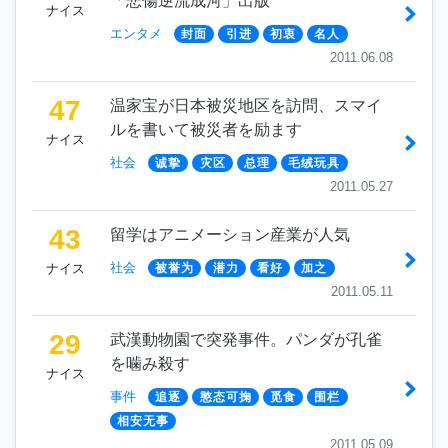
「悲傷逆流成河」出版
ナイス
エンタメ
封面
引进
初衷
名人
2011.06.08
47
温家宝が日本被災地区を訪問、スマイ
ルを書いて被災者を励ます
ナイス
社会
诚挚
灾区
总理
毛绒玩具
2011.05.27
43
留学はアニメーション産業が人気
社会
ナイス
被誉为
潜力
看好
加之
2011.05.11
29
武漢動物園で突発事件。パンダが孔雀
を噛み殺す
ナイス
事件
追逐
憨态可掬
觅食
围栏
相安无事
2011.05.09