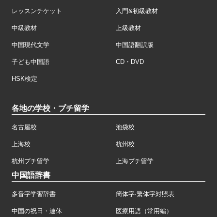
レッスンチケット
入門&初級教材
中級教材
上級教材
中国現代文学
中国語翻訳版
子ども中国語
CD・DVD
HSK検定
各地の学校・プチ留学
名古屋校
池袋校
上海校
杭州校
杭州プチ留学
上海プチ留学
中国語辞書
多音字学習辞書
簡体字·繁体字対照表
中国の祝日・連休
医療用語（常用編）