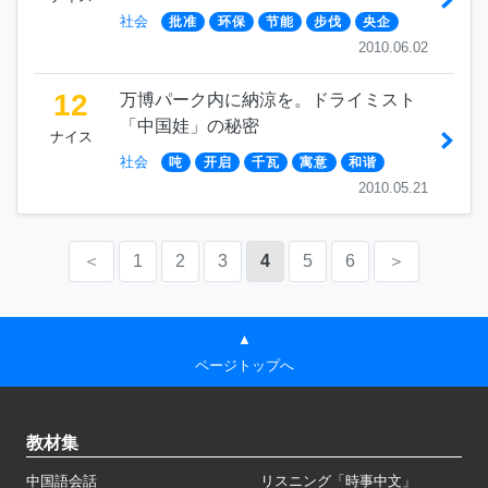
社会
批准
环保
节能
步伐
央企
2010.06.02
12
万博パーク内に納涼を。ドライミスト
「中国娃」の秘密
ナイス
社会
吨
开启
千瓦
寓意
和谐
2010.05.21
＜
1
2
3
4
5
6
＞
▲
ページトップへ
教材集
中国語会話
リスニング「時事中文」