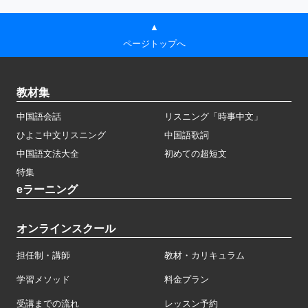
▲
ページトップへ
教材集
中国語会話
リスニング「時事中文」
ひよこ中文リスニング
中国語歌詞
中国語文法大全
初めての超短文
特集
eラーニング
オンラインスクール
担任制・講師
教材・カリキュラム
学習メソッド
料金プラン
受講までの流れ
レッスン予約