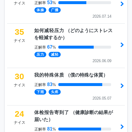
53
正解率
%
ナイス
体操
广播
2026.07.14
35
如何减轻压力
（
どのようにストレス
を軽減するか
）
ナイス
67
正解率
%
压力
减轻
2026.06.09
30
我的特殊体质
（
僕の特殊な体質
）
83
正解率
%
ナイス
下雨
头疼
2026.05.07
24
体检报告寄到了
（
健康診断の結果が
届いた
）
ナイス
81
正解率
%