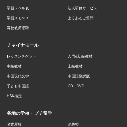
学習レベル表
法人研修サービス
学習メモplus
よくあるご質問
网校教师招聘
チャイナモール
レッスンチケット
入門&初級教材
中級教材
上級教材
中国現代文学
中国語翻訳版
子ども中国語
CD・DVD
HSK検定
各地の学校・プチ留学
名古屋校
池袋校