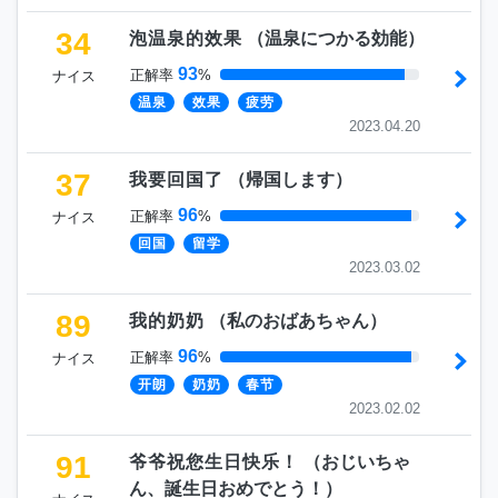
34
泡温泉的效果
（
温泉につかる効能
）
93
正解率
%
ナイス
温泉
效果
疲劳
2023.04.20
37
我要回国了
（
帰国します
）
96
正解率
%
ナイス
回国
留学
2023.03.02
89
我的奶奶
（
私のおばあちゃん
）
96
正解率
%
ナイス
开朗
奶奶
春节
2023.02.02
91
爷爷祝您生日快乐！
（
おじいちゃ
ん、誕生日おめでとう！
）