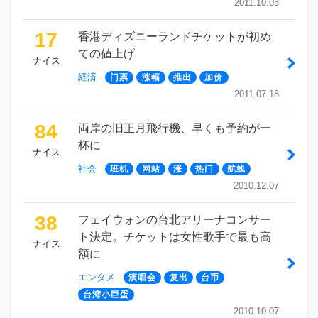
2011.10.03
17
香港ディズニーランドチケットが初め
ての値上げ
ナイス
経済
门票
涨幅
推出
加价
2011.07.18
84
両岸の旧正月飛行機、早くも予約が一
杯に
ナイス
社会
班机
网站
涨
热门
航线
2010.12.07
38
フェイウォンの台北アリーナコンサー
ト決定。チケットは女性歌手で最も高
ナイス
額に
エンタメ
演唱会
复出
台币
台湾小巨蛋
2010.10.07