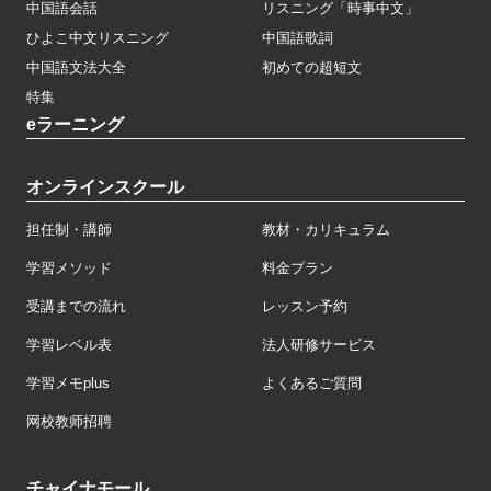
中国語会話
リスニング「時事中文」
ひよこ中文リスニング
中国語歌詞
中国語文法大全
初めての超短文
特集
eラーニング
オンラインスクール
担任制・講師
教材・カリキュラム
学習メソッド
料金プラン
受講までの流れ
レッスン予約
学習レベル表
法人研修サービス
学習メモplus
よくあるご質問
网校教师招聘
チャイナモール