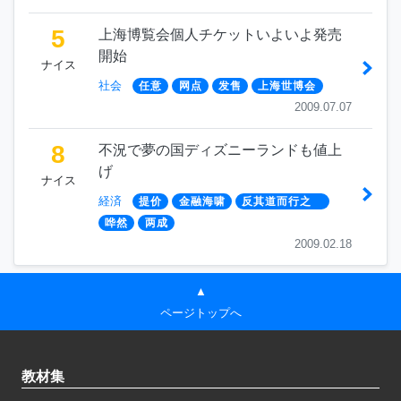
5
上海博覧会個人チケットいよいよ発売
開始
ナイス
社会
任意
网点
发售
上海世博会
2009.07.07
8
不況で夢の国ディズニーランドも値上
げ
ナイス
経済
提价
金融海啸
反其道而行之
哗然
两成
2009.02.18
▲
ページトップへ
教材集