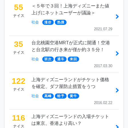
55
＜５年で３回！上海ディズニーまた値
上げにネットユーザーが議論＞
ナイス
社会
涨价
热搜
2021.07.29
35
台北桃園空港MRTが正式に開通！空港
と台北駅の行き来が僅か約３５分！
ナイス
社会
班次
通车
来回
2017.03.30
122
上海ディズニーランドがチケット価格
を確定、ダフ屋防止措置をうつ
ナイス
社会
高峰
给予
黄牛
2016.02.22
116
上海ディズニーランドの入場チケット
は東京、香港より高い？
ナイス