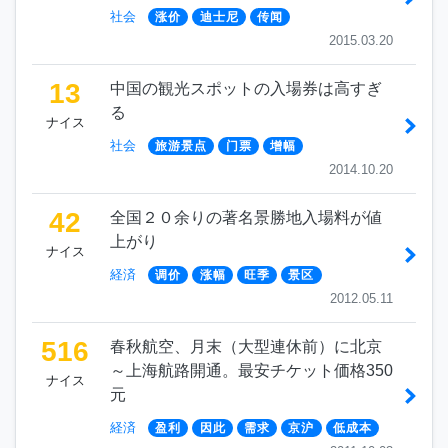
社会
涨价
迪士尼
传闻
2015.03.20
13
中国の観光スポットの入場券は高すぎ
る
ナイス
社会
旅游景点
门票
增幅
2014.10.20
42
全国２０余りの著名景勝地入場料が値
上がり
ナイス
経済
调价
涨幅
旺季
景区
2012.05.11
516
春秋航空、月末（大型連休前）に北京
～上海航路開通。最安チケット価格350
ナイス
元
経済
盈利
因此
需求
京沪
低成本