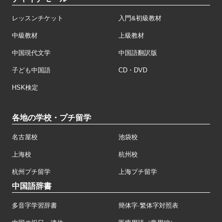
レッスンチケット
入門&初級教材
中級教材
上級教材
中国現代文学
中国語翻訳版
子ども中国語
CD・DVD
HSK検定
各地の学校・プチ留学
名古屋校
池袋校
上海校
杭州校
杭州プチ留学
上海プチ留学
中国語辞書
多音字学習辞書
簡体字·繁体字対照表