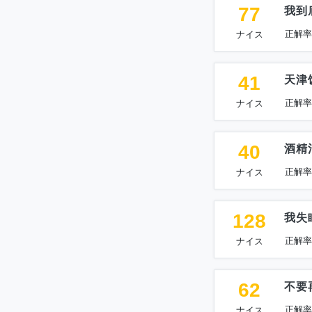
77
我到
正解率
ナイス
41
天津
正解率
ナイス
40
酒精
正解率
ナイス
128
我失
正解率
ナイス
62
不要
正解率
ナイス