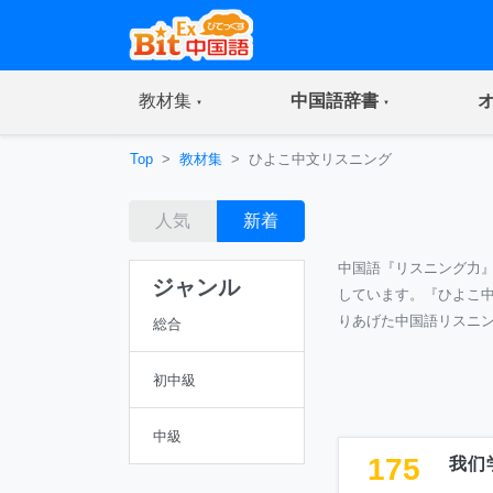
(current)
(current)
教材集
中国語辞書
Top
教材集
ひよこ中文リスニング
人気
新着
中国語『リスニング力
ジャンル
しています。『ひよこ
りあげた中国語リスニ
総合
初中級
中級
175
我们