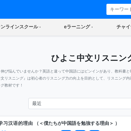
(current)
(current)
オンラインスクール
eラーニング
チャイ
ひよこ中文リスニン
』伸び悩んでいませんか？英語と違って中国語にはピンインがあり、教科書と
中文リスニング』は初心者のリスニング力の向上を目的として、リスニング内
ング教材です！
学习汉语的理由
（
＜僕たちが中国語を勉強する理由＞
）