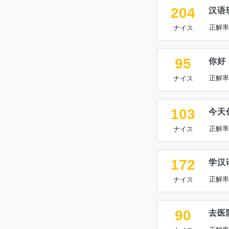
204
汉语
正解率
ナイス
95
你好
正解率
ナイス
103
今天
正解率
ナイス
172
学汉
正解率
ナイス
90
去医