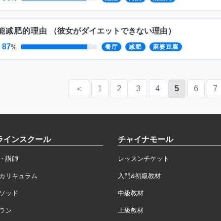
能减肥的理由
（
彼女がダイエットできない理由
）
87
%
餐厅
减肥
麻婆豆腐
＜
1
2
3
4
5
6
7
ラインスクール
チャイナモール
・講師
レッスンチケット
カリキュラム
入門&初級教材
ソッド
中級教材
ラン
上級教材