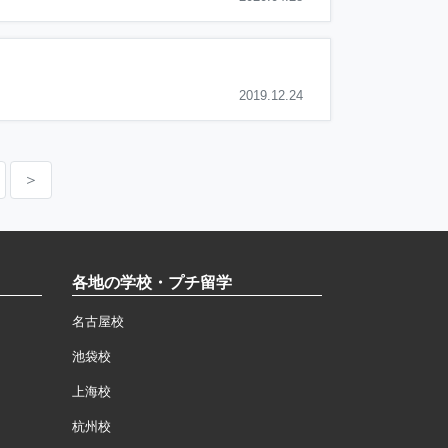
2019.12.24
＞
各地の学校・プチ留学
名古屋校
池袋校
上海校
杭州校