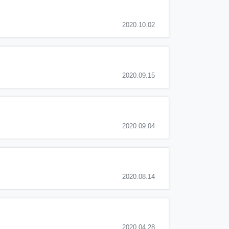
2020.10.02
2020.09.15
2020.09.04
2020.08.14
2020.04.28