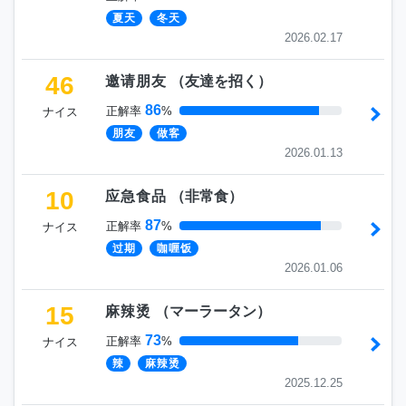
夏天
冬天
2026.02.17
46
邀请朋友
（
友達を招く
）
86
正解率
%
ナイス
朋友
做客
2026.01.13
10
应急食品
（
非常食
）
87
正解率
%
ナイス
过期
咖喱饭
2026.01.06
15
麻辣烫
（
マーラータン
）
73
正解率
%
ナイス
辣
麻辣烫
2025.12.25