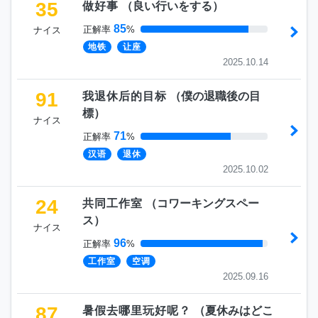
35
做好事
（
良い行いをする
）
85
正解率
%
ナイス
地铁
让座
2025.10.14
91
我退休后的目标
（
僕の退職後の目
標
）
ナイス
71
正解率
%
汉语
退休
2025.10.02
24
共同工作室
（
コワーキングスペー
ス
）
ナイス
96
正解率
%
工作室
空调
2025.09.16
87
暑假去哪里玩好呢？
（
夏休みはどこ