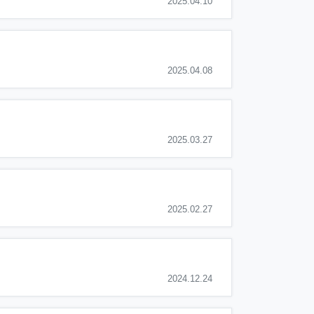
2025.04.10
2025.04.08
2025.03.27
2025.02.27
2024.12.24