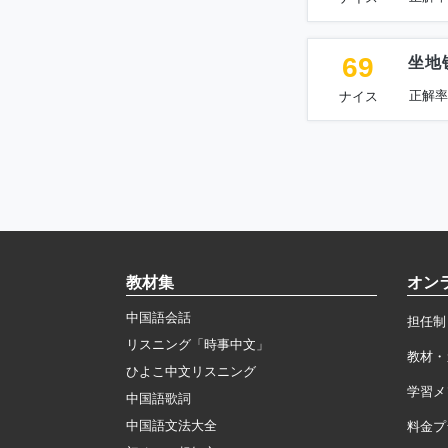
69
坐地
正解率
ナイス
教材集
オン
中国語会話
担任制
リスニング「時事中文」
教材・
ひよこ中文リスニング
学習メ
中国語歌詞
中国語文法大全
料金プ