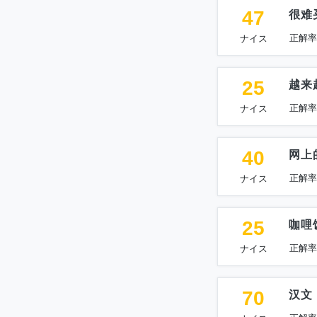
47
很难买
正解率
ナイス
25
越来
正解率
ナイス
40
网上
正解率
ナイス
25
咖哩
正解率
ナイス
70
汉文