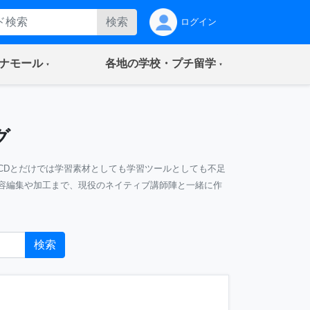
検索
ログイン
(current)
(current)
ナモール
各地の学校・プチ留学
グ
CDとだけでは学習素材としても学習ツールとしても不足
容編集や加工まで、現役のネイティブ講師陣と一緒に作
検索