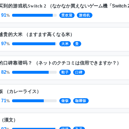
到的游戏机Switch 2
（
なかなか買えないゲーム機「Switch 
91
%
受欢迎
游戏机
越贵的大米
（
ますます高くなる米
）
97
%
大米
贵
的口碑靠谱吗？
（
ネットのクチコミは信用できますか？
）
82
%
鞋子
口碑
饭
（
カレーライス
）
71
%
做饭
咖喱饭
（
漢文
）