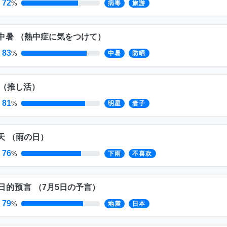
72
%
病毒
旅游
中暑
（
熱中症に気をつけて
）
83
%
中暑
防晒
（
推し活
）
81
%
明星
妻子
天
（
雨の日
）
76
%
下雨
不喜欢
5日的预言
（
7月5日の予言
）
79
%
地震
日本