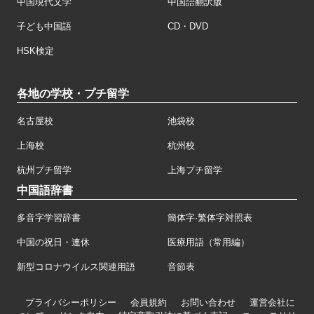
中国現代文学
中国語翻訳版
子ども中国語
CD・DVD
HSK検定
各地の学校・プチ留学
名古屋校
池袋校
上海校
杭州校
杭州プチ留学
上海プチ留学
中国語辞書
多音字学習辞書
簡体字·繁体字対照表
中国の祝日・連休
医療用語（常用編）
新型コロナウイルス関連用語
音節表
プライバシーポリシー
会員規約
お問い合わせ
運営会社に