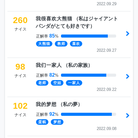
2022.09.29
260
我很喜欢大熊猫
（
私はジャイアント
パンダがとても好きです
）
ナイス
85
正解率
%
大熊猫
教师
喜欢
2022.09.27
98
我们一家人
（
私の家族
）
82
正解率
%
ナイス
老师
空姐
一家人
2022.09.22
102
我的梦想
（
私の夢
）
92
正解率
%
ナイス
蛋糕
梦想
2022.09.08