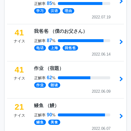
85
正解率
%
学习
汉语
理由
2022.07.19
41
我爸爸
（
僕のお父さん
）
87
正解率
%
ナイス
电话
上海
我爸爸
2022.06.14
41
作业
（
宿題
）
62
正解率
%
ナイス
作业
朗读
2022.06.09
21
鳗鱼
（
鰻
）
90
正解率
%
ナイス
鳗鱼
美食
2022.06.07