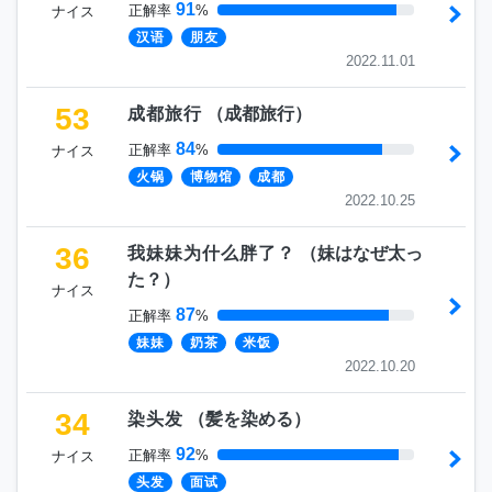
91
正解率
%
ナイス
汉语
朋友
2022.11.01
53
成都旅行
（
成都旅行
）
84
正解率
%
ナイス
火锅
博物馆
成都
2022.10.25
36
我妹妹为什么胖了？
（
妹はなぜ太っ
た？
）
ナイス
87
正解率
%
妹妹
奶茶
米饭
2022.10.20
34
染头发
（
髪を染める
）
92
正解率
%
ナイス
头发
面试