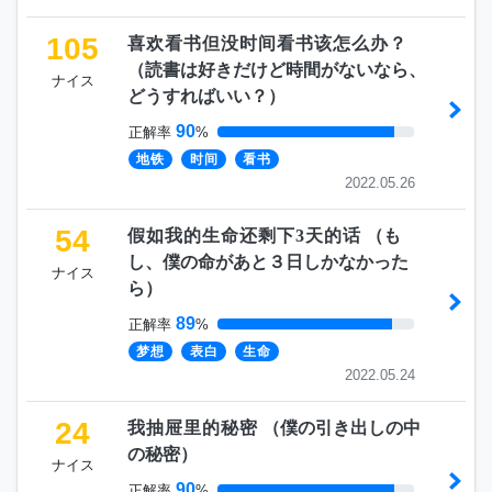
105
喜欢看书但没时间看书该怎么办？
（
読書は好きだけど時間がないなら、
ナイス
どうすればいい？
）
90
正解率
%
地铁
时间
看书
2022.05.26
54
假如我的生命还剩下3天的话
（
も
し、僕の命があと３日しかなかった
ナイス
ら
）
89
正解率
%
梦想
表白
生命
2022.05.24
24
我抽屉里的秘密
（
僕の引き出しの中
の秘密
）
ナイス
90
正解率
%