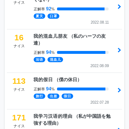
ナイス
92
正解率
%
夏天
口罩
2022.08.11
16
我的混血儿朋友
（
私のハーフの友
達
）
ナイス
94
正解率
%
法语
混血儿
2022.08.09
113
我的假日
（
僕の休日
）
94
正解率
%
ナイス
旅行
出差
假日
2022.07.28
171
我学习汉语的理由
（
私が中国語を勉
強する理由
）
ナイス