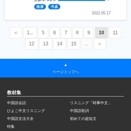
抽屉
书桌
2022.05.17
＜
1...
5
6
7
8
9
10
11
12
13
14
15
...
＞
▲
ページトップへ
教材集
中国語会話
リスニング「時事中文」
ひよこ中文リスニング
中国語歌詞
中国語文法大全
初めての超短文
特集