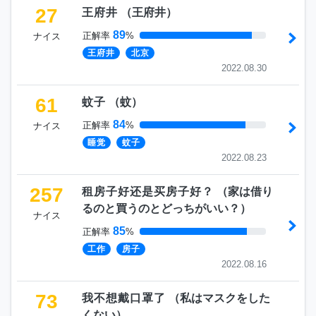
27
王府井
（
王府井
）
89
正解率
%
ナイス
王府井
北京
2022.08.30
61
蚊子
（
蚊
）
84
正解率
%
ナイス
睡觉
蚊子
2022.08.23
257
租房子好还是买房子好？
（
家は借り
るのと買うのとどっちがいい？
）
ナイス
85
正解率
%
工作
房子
2022.08.16
73
我不想戴口罩了
（
私はマスクをした
くない
）