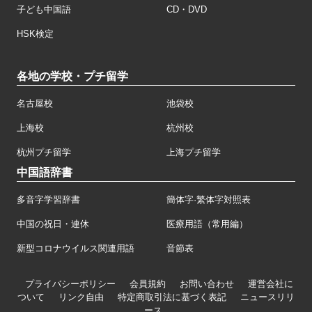
子ども中国語
CD・DVD
HSK検定
各地の学校・プチ留学
名古屋校
池袋校
上海校
杭州校
杭州プチ留学
上海プチ留学
中国語辞書
多音字学習辞書
簡体字·繁体字対照表
中国の祝日・連休
医療用語（常用編）
新型コロナウイルス関連用語
音節表
プライバシーポリシー
会員規約
お問い合わせ
運営会社に
ついて
リンク自由
特定商取引法に基づく表記
ニュースリリ
ース