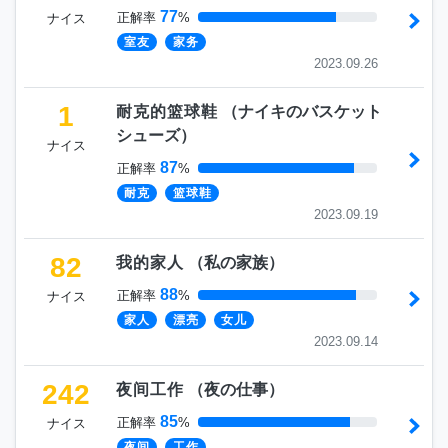
77
正解率
%
ナイス
室友
家务
2023.09.26
1
耐克的篮球鞋
（
ナイキのバスケット
シューズ
）
ナイス
87
正解率
%
耐克
篮球鞋
2023.09.19
82
我的家人
（
私の家族
）
88
正解率
%
ナイス
家人
漂亮
女儿
2023.09.14
242
夜间工作
（
夜の仕事
）
85
正解率
%
ナイス
夜间
工作