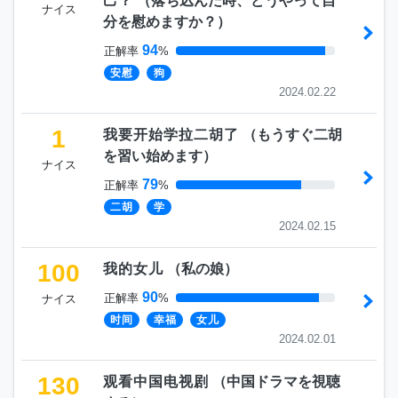
己？
（
落ち込んだ時、どうやって自
ナイス
分を慰めますか？
）
94
正解率
%
安慰
狗
2024.02.22
1
我要开始学拉二胡了
（
もうすぐ二胡
を習い始めます
）
ナイス
79
正解率
%
二胡
学
2024.02.15
100
我的女儿
（
私の娘
）
90
正解率
%
ナイス
时间
幸福
女儿
2024.02.01
130
观看中国电视剧
（
中国ドラマを視聴