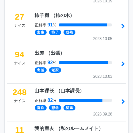
2023.10.19
27
柿子树
（
柿の木
）
91
正解率
%
ナイス
出生
柿子
成熟
2023.10.05
94
出差
（
出張
）
92
正解率
%
ナイス
出差
老家
2023.10.03
248
山本课长
（
山本課長
）
82
正解率
%
ナイス
喜欢
想念
稳重
2023.09.28
11
我的室友
（
私のルームメイト
）