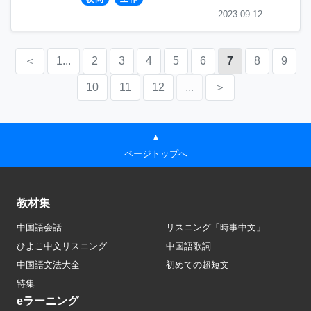
2023.09.12
＜
1...
2
3
4
5
6
7
8
9
10
11
12
...
＞
▲
ページトップへ
教材集
中国語会話
リスニング「時事中文」
ひよこ中文リスニング
中国語歌詞
中国語文法大全
初めての超短文
特集
eラーニング