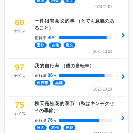
钱包
约会
忘了
2023.11.07
60
一件很有意义的事
（
とても意義のあ
ること
）
ナイス
90
正解率
%
爱好
吉他
意义
2023.10.31
97
我的自行车
（
僕の自転車
）
86
正解率
%
ナイス
自行车
品牌
2023.10.24
75
秋天是桂花的季节
（
秋はキンモクセ
イの季節
）
ナイス
76
正解率
%
秋天
杭州
桂花