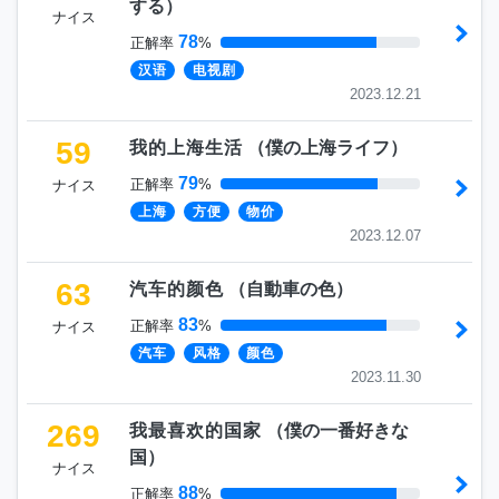
する
）
ナイス
78
正解率
%
汉语
电视剧
2023.12.21
59
我的上海生活
（
僕の上海ライフ
）
79
正解率
%
ナイス
上海
方便
物价
2023.12.07
63
汽车的颜色
（
自動車の色
）
83
正解率
%
ナイス
汽车
风格
颜色
2023.11.30
269
我最喜欢的国家
（
僕の一番好きな
国
）
ナイス
88
正解率
%