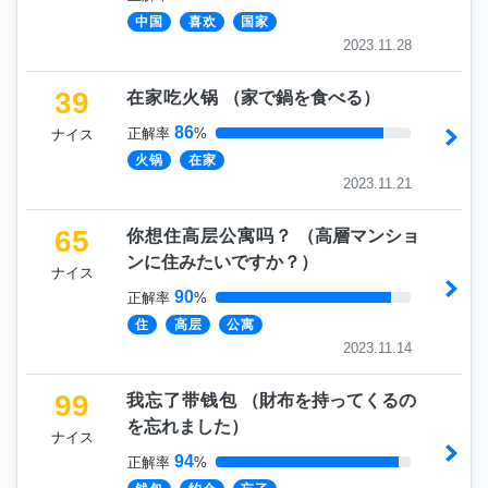
中国
喜欢
国家
2023.11.28
39
在家吃火锅
（
家で鍋を食べる
）
86
正解率
%
ナイス
火锅
在家
2023.11.21
65
你想住高层公寓吗？
（
高層マンショ
ンに住みたいですか？
）
ナイス
90
正解率
%
住
高层
公寓
2023.11.14
99
我忘了带钱包
（
財布を持ってくるの
を忘れました
）
ナイス
94
正解率
%