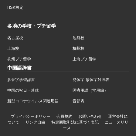
HSK検定
各地の学校・プチ留学
名古屋校
池袋校
上海校
杭州校
杭州プチ留学
上海プチ留学
中国語辞書
多音字学習辞書
簡体字·繁体字対照表
中国の祝日・連休
医療用語（常用編）
新型コロナウイルス関連用語
音節表
プライバシーポリシー
会員規約
お問い合わせ
運営会社に
ついて
リンク自由
特定商取引法に基づく表記
ニュースリリ
ース