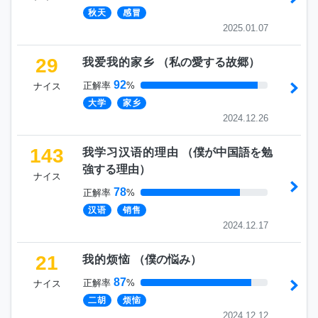
秋天
感冒
2025.01.07
29
我爱我的家乡
（
私の愛する故郷
）
92
正解率
%
ナイス
大学
家乡
2024.12.26
143
我学习汉语的理由
（
僕が中国語を勉
強する理由
）
ナイス
78
正解率
%
汉语
销售
2024.12.17
21
我的烦恼
（
僕の悩み
）
87
正解率
%
ナイス
二胡
烦恼
2024.12.12