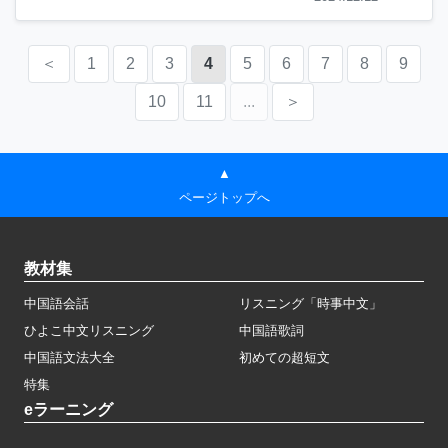
＜
1
2
3
4
5
6
7
8
9
10
11
...
＞
▲
ページトップへ
教材集
中国語会話
リスニング「時事中文」
ひよこ中文リスニング
中国語歌詞
中国語文法大全
初めての超短文
特集
eラーニング