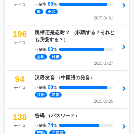
89
正解率
%
ナイス
歌
王菲
2025.04.01
196
跳槽还是忍耐？
（
転職する？それと
も我慢する？
）
ナイス
83
正解率
%
忍耐
跳槽
2025.03.27
94
汉语发音
（
中国語の発音
）
90
正解率
%
ナイス
汉语
发音
2025.03.25
138
密码
（
パスワード
）
74
正解率
%
ナイス
密码
互联网